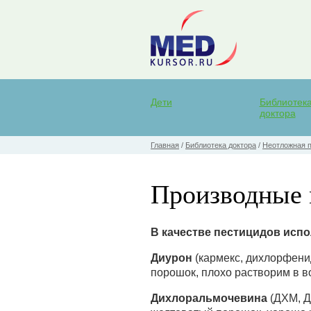
Дети
Библиотек
доктора
Главная
/
Библиотека доктора
/
Неотложная 
Производные
В качестве пестицидов ис
Диурон
(кармекс, дихлорфени
порошок, плохо растворим в в
Дихлоральмочевина
(ДХМ, ДМ