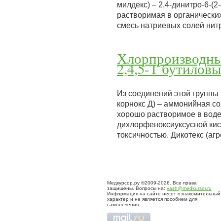
милдекс) – 2,4-динитро-6-(
растворимая в органических
смесь натриевых солей ни
Хлорпроизводны
2,4,5-Т бутилов
Из соединений этой группы
корнокс Д) – аммонийная с
хорошо растворимое в воде.
дихлорфеноксиуксусной кис
токсичностью. Дикотекс (аг
Медкурсор.ру ©2009-2026. Все права
защищены. Вопросы на:
vash@medkursor.ru
Информация на сайте несет ознакомительный
характер и не является пособием для
самолечения.