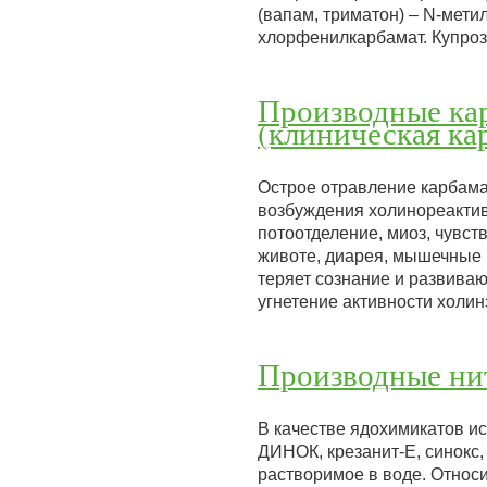
(вапам, триматон) – N-мети
хлорфенилкарбамат. Купро
Производные кар
(клиническая ка
Острое отравление карбама
возбуждения холинореактив
потоотделение, миоз, чувст
животе, диарея, мышечные 
теряет сознание и развива
угнетение активности холи
Производные ни
В качестве ядохимикатов и
ДИНОК, крезанит-Е, синокс,
растворимое в воде. Относи