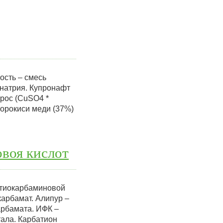
сть – смесь
 натрия. Купронафт
рос (CuSO4 *
орокиси меди (37%)
воя кислот
итиокарбаминовой
карбамат. Алипур –
рбамата. ИФК –
ала. Карбатион