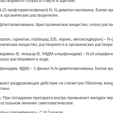
астворяется только в спирте и ацетоне.
N-(3-трнфторметилфенил)-N, N-диметил мочевина. Белое кр
 в органических растворителях.
фтилтиомочевина. Кристаллическое вещество, плохо раств
алон, гарнитан, гербицид 326, лорекс, метоксидиурон) – N-
лическое вещество, растворяется в органических раствори
 кармекс-В, тельвар-В, ХФДМ хлорфенидим) – N-(4-хлорфен
рошо растворимое в воде.
 фенидим, ФДМ) – 1-фенил-N,N-диметилмочевина. Белое кр
ают раздражающее действие на слизистую Оболочку желуд
ганы.
. При попадании препарата внутрь промывают желудок чер
 остальном лечение симптоматическое.
рых отравлениях», С.Н.Голиков