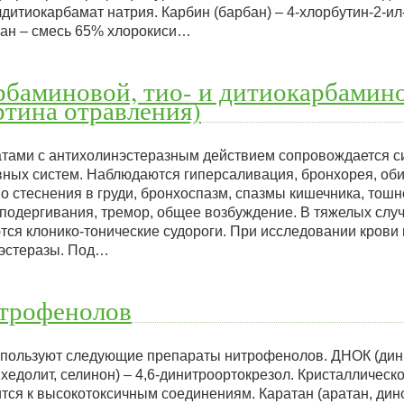
лдитиокарбамат натрия. Карбин (барбан) – 4-хлорбутин-2-ил
зан – смесь 65% хлорокиси…
баминовой, тио- и дитиокарбамино
ртина отравления)
тами с антихолинэстеразным действием сопровождается с
ных систем. Наблюдаются гиперсаливация, бронхорея, об
во стеснения в груди, бронхоспазм, спазмы кишечника, тошно
подергивания, тремор, общее возбуждение. В тяжелых слу
ются клонико-тонические судороги. При исследовании кров
нэстеразы. Под…
трофенолов
спользуют следующие препараты нитрофенолов. ДНОК (дин
 хедолит, селинон) – 4,6-динитроортокрезол. Кристаллическ
тся к высокотоксичным соединениям. Каратан (аратан, дино