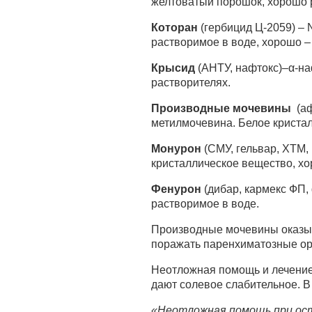
желтоватый порошок, хорошо р
Которан
(гербицид Ц-2059) – 
растворимое в воде, хорошо –
Крысид
(АНТУ, нафтокс)–α-на
растворителях.
Производные мочевины
(аф
метилмочевина. Белое кристал
Монурон
(СМУ, гельвар, ХТМ,
кристаллическое вещество, хо
Фенурон
(дибар, кармекс ФП,
растворимое в воде.
Производные мочевины оказыв
поражать паренхиматозные ор
Неотложная помощь и лечение
дают солевое слабительное. В
«Неотложная помощь при ост