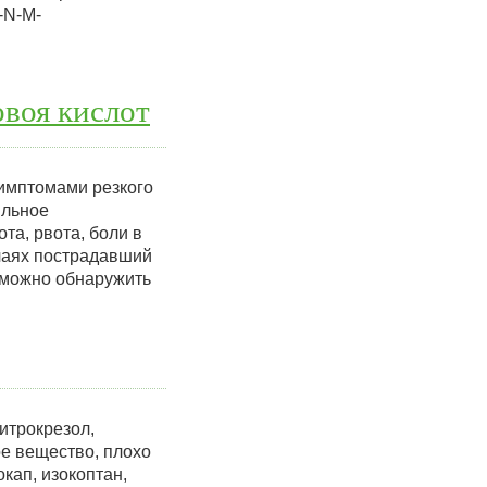
-N-М-
воя кислот
имптомами резкого
ильное
та, рвота, боли в
чаях пострадавший
и можно обнаружить
итрокрезол,
ое вещество, плохо
кап, изокоптан,