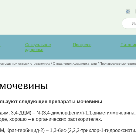
а
Сексуальное
Прогресс
Питани
здоровье
помощь при острых отравлениях
/
Отравления ядохимикатами
/
Производные мочевин
 мочевины
пользуют следующие препараты мочевины
дим, 3,4-ДДМ) – N-(3,4-дихлорфенил)-1,1-диметилмочевина
оде, хорошо – в органических растворителях.
, Краг-гербицид-2) – 1,3-бис-(2,2,2-трихлор-1-гидрооксиэт