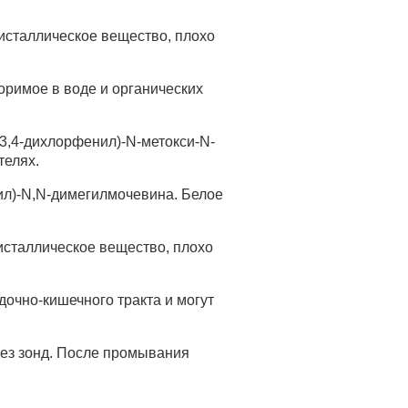
исталлическое вещество, плохо
оримое в воде и органических
(3,4-дихлорфенил)-N-метокси-N-
телях.
ил)-N,N-димегилмочевина. Белое
исталлическое вещество, плохо
очно-кишечного тракта и могут
ез зонд. После промывания