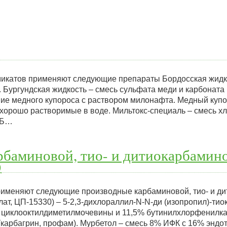
икатов применяют следующие препараты Бордосская жидко
. Бургундская жидкость – смесь сульфата меди и карбоната
ние медного купороса с раствором милонафта. Медный купо
хорошо растворимые в воде. Мильтокс-специаль – смесь хл
АБ…
баминовой, тио- и дитиокарбамино
)
рименяют следующие производные карбаминовой, тио- и д
лат, ЦП-15330) – 5-2,3-дихлораллил-N-N-ди (изопропил)-тио
 циклооктилдиметилмочевины и 11,5% бутинилхлорфенилка
карбагрин, профам). Мурбетол – смесь 8% ИФК с 16% эндот