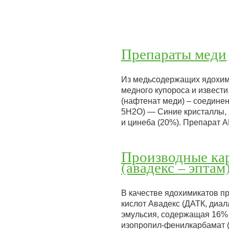
Препараты меди
Из медьсодержащих ядохим
медного купороса и извести
(нафтенат меди) – соедине
5Н2О) — Синие кристаллы, 
и цинеба (20%). Препарат 
Производные кар
(авадекс – эптам
В качестве ядохимикатов п
кислот Авадекс (ДАТК, диал
эмульсия, содержащая 16%
изопропил-фенилкарбамат (