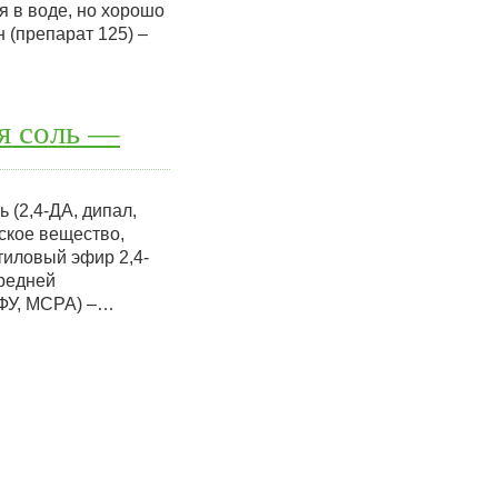
я в воде, но хорошо
 (препарат 125) –
я соль —
 (2,4-ДА, дипал,
ское вещество,
тиловый эфир 2,4-
средней
ХФУ, МСРА) –…