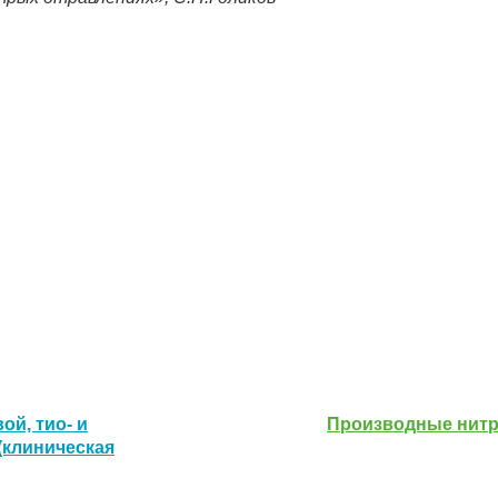
й, тио- и
Производные нит
(клиническая