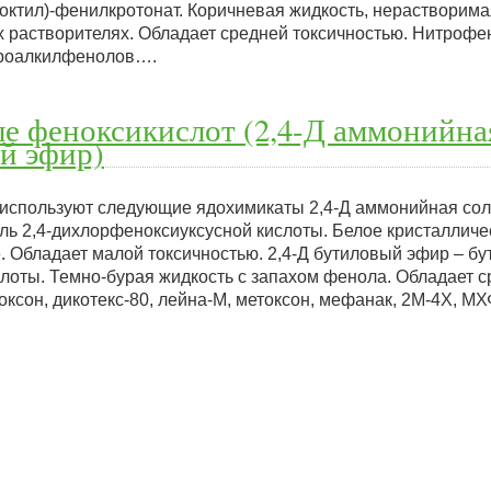
2-октил)-фенилкротонат. Коричневая жидкость, нерастворима
 растворителях. Обладает средней токсичностью. Нитрофен
троалкилфенолов….
е феноксикислот (2,4-Д аммонийна
ый эфир)
 используют следующие ядохимикаты 2,4-Д аммонийная соль
оль 2,4-дихлорфеноксиуксусной кислоты. Белое кристалличе
 Обладает малой токсичностью. 2,4-Д бутиловый эфир – бу
лоты. Темно-бурая жидкость с запахом фенола. Обладает 
роксон, дикотекс-80, лейна-М, метоксон, мефанак, 2М-4Х, М