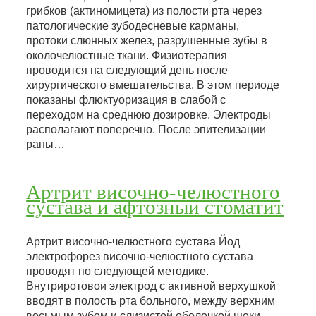
грибков (актиномицета) из полости рта через
патологические зубодесневые карманы,
протоки слюнных желез, разрушенные зубы в
околочелюстные ткани. Физиотерапия
проводится на следующий день после
хирургического вмешательства. В этом периоде
показаны флюктуоризация в слабой с
переходом на среднюю дозировке. Электроды
располагают поперечно. После эпителизации
раны…
Артрит височно-челюстного
сустава и афтозный стоматит
Артрит височно-челюстного сустава Йод
электрофорез височно-челюстного сустава
проводят по следующей методике.
Внутриротовои электрод с активной верхушкой
вводят в полость рта больного, между верхним
восьмым зубом и слизистой оболочкой щеки.