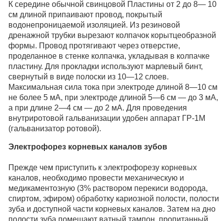
К середине обычной свинцовой Пластины от 2 до 8— 10
см длиной припаивают провод, покрытый
водонепроницаемой изоляцией. Из резиновой
дренажной трубки вырезают колпачок корытцеобразной
формы. Провод протягивают через отверстие,
проделанное в стенке колпачка, укладывая в колпачке
пластину. Для прокладки используют марлевый бинт,
свернутый в виде полоски из 10—12 слоев.
Максимальная сила тока при электроде длиной 8—10 см
не более 5 мА, при электроде длиной 5—6 см — до 3 мА,
а при длине 2—4 см — до 2 мА. Для проведения
внутриротовой гальванизации удобен аппарат ГР-1М
(гальванизатор ротовой).
Электрофорез корневых каналов зубов
Прежде чем приступить к электрофорезу корневых
каналов, необходимо провести механическую и
медикаментозную (3% раствором перекиси водорода,
спиртом, эфиром) обработку кариозной полости, полости
зуба и доступной части корневых каналов. Затем на дно
полости зуба помещают ватный тампон, пропитанный