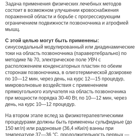
Задача применения физических лечебных методов
состоит в возможном улучшении кровоснабжения
пораженной области и борьбе с прогрессирующим
ограничением подвижности позвоночника и атрофией
мышц.
С этой целью могут быть применены:
синусоидальный модулированный или диадинамические
токи на область позвоночника (паравертебрально) по
методике № 70, электрическое поле УВЧ с
расположением конденсаторных пластин по обеим
сторонам позвоночника, в олиготермической дозировке
по 10—12 мин, через день, на курс 12—15 процедур,
микроволновые воздействия с применением
прямоугольного излучателя на область позвоночника
при мощности порядка 30-40 Вт, по 10—12 мин, через
день, на курс 10—12 процедур.
На втором этапе вслед за физикотерапевтическими
процедурами должны быть применены сульфидные (до
150 мг/л) или радоновые (36,4 нКи/л) ванны при
температуре 37—36 °С, продолжительность первых —