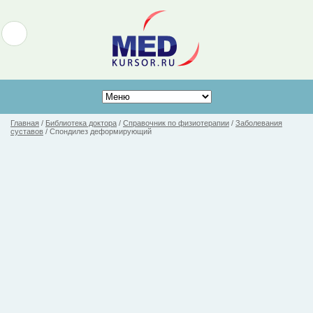
Главная
/
Библиотека доктора
/
Справочник по физиотерапии
/
Заболевания
суставов
/
Спондилез деформирующий