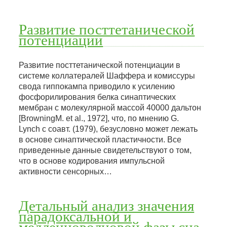
Развитие посттетанической
потенциации
Развитие посттетанической потенциации в
системе коллатералей Шаффера и комиссуры
свода гиппокампа приводило к усилению
фосфорилирования белка синаптических
мембран с молекулярной массой 40000 дальтон
[BrowningM. et al., 1972], что, по мнению G.
Lynch с соавт. (1979), безусловно может лежать
в основе синаптической пластичности. Все
приведенные данные свидетельствуют о том,
что в основе кодирования импульсной
активности сенсорных…
Детальный анализ значения
парадоксальной и
медленноволновой фазы сна