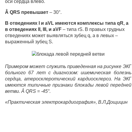
оси сердца влево.
Â QRS превышает
– 30°.
В отведениях I и aVL имеются комплексы типа qR, а
в отведениях II, III, и aVF
– типа rS. В правых грудных
отведениях может выявляться зубец q, а в левых –
выраженный зубец S.
Примером может служить приведенная на рисунке ЭКГ
больного 67 лет с диагнозом: ишемическая болезнь
сердца, атеросклеротический кардиосклероз. На ЭКГ
имеются типичные признаки блокады левой передней
ветви. Â QRS = -45°.
«Практическая электрокардиография», В.Л.Дощицин