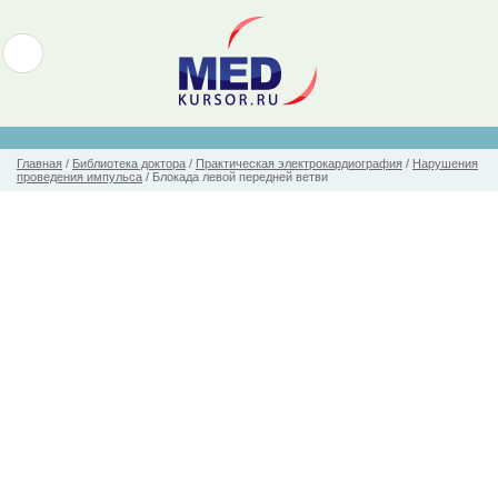
Главная
/
Библиотека доктора
/
Практическая электрокардиография
/
Нарушения
проведения импульса
/
Блокада левой передней ветви