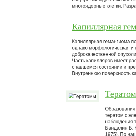
многоядерные клетки. Разр
Капиллярная ге
Капиллярная гемангиома по 
однако морфологическая и 
доброкачественной опухоли
Часть капилляров имеет ра
спавшемся состоянии и пре
Внутреннюю поверхность к
Терато
Образования 
тератом с э
наблюдения те
Бандалин Б. Н
1975). По на