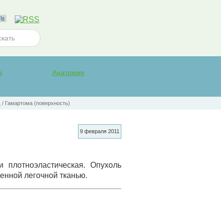
е
Анатомия
х
/
Гамартома (поверхность)
9 февраля 2011
и плотноэластическая. Опухоль
енной легочной тканью.