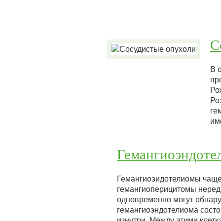
С
В 
пр
Ро
Ро
ге
им
Гемангиоэндоте
Гемангиоэидотелиомы чаще 
гемангиоперицитомы нередк
одновременно могут обнару
гемангиоэндотелиома состо
изнутри. Между этими клет