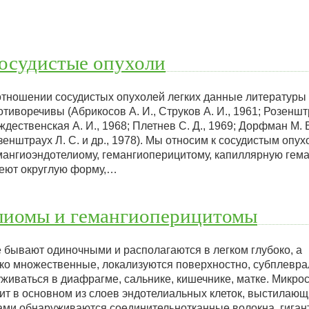
осудистые опухоли
отношении сосудистых опухолей легких данные литературы 
отиворечивы (Абрикосов А. И., Струков А. И., 1961; Розенштр
ждественская А. И., 1968; Плетнев С. Д., 1969; Дорфман М. В.
зенштраух Л. С. и др., 1978). Мы относим к сосудистым опух
мангиоэндотелиому, гемангиоперицитому, капиллярную гема
еют округлую форму,…
лиомы и гемангиоперицитомы
бывают одиночными и располагаются в легком глубоко, а
о множественные, локализуются поверхностно, субплевра
живаться в диафрагме, сальнике, кишечнике, матке. Микро
ит в основном из слоев эндотелиальных клеток, выстилающ
ками обнаруживаются соединительнотканные волокна, гиган