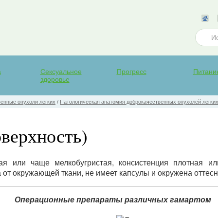
а
Сексуальное
Прогресс
Питани
здоровье
енные опухоли легких
/
Патологическая анатомия доброкачественных опухолей легки
оверхность)
ая или чаще мелкобугристая, консистенция плотная ил
 от окружающей ткани, не имеет капсулы и окружена оттесн
Операционные препараты различных гамартом