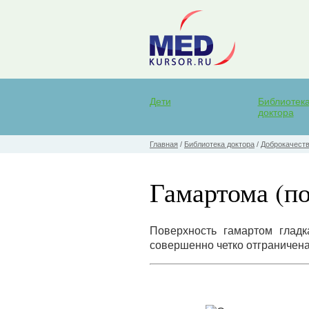
Дети
Библиотек
доктора
Главная
/
Библиотека доктора
/
Доброкачеств
Гамартома (п
Поверхность гамартом гладк
совершенно четко отграничена