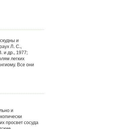
скудны и
аух Л. С.,
 и др., 1977;
олям легких
нгиому. Все они
льно и
скопически
их просвет сосуда
тские