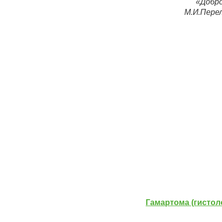
«Добро
М.И.Пере
Гамартома (гистол