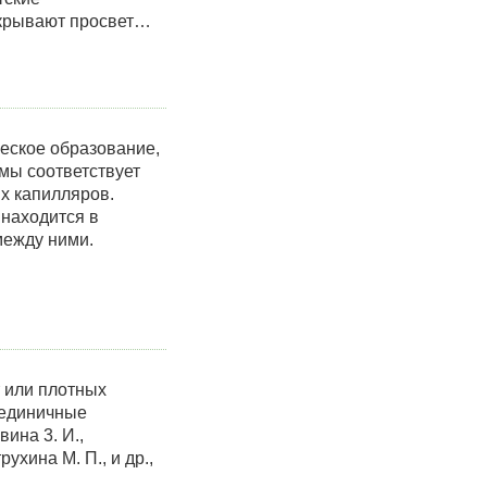
акрывают просвет…
ческое образование,
мы соответствует
х капилляров.
 находится в
между ними.
 или плотных
 единичные
ина 3. И.,
рухина М. П., и др.,