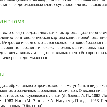
астания эндотелиальных клеток суживают или полностью з
мангиома
гистогенезу представляет, как и гамартома, дизонтогенети
клинико-рентгенологическая картина капиллярной гемангио
. Микроскопически отмечается скопление новообразованны
сширенные просветы и похожа на очень мелкие вены, часть
дставлена тяжами из эндотелиальных клеток без просвета 
апилляров эндотелиальные…
мы
дизэмбрионального происхождения, могут быть в виде кист
лементами различных зародышевых листков. Описаны лишь
ратом, локализующихся в легких (Лебедева А. П., 1962; Лев
., 1963; Наста М., Эскенази А., Никулеску П. и др., 1963; Пет
шим данным (9 больных),…