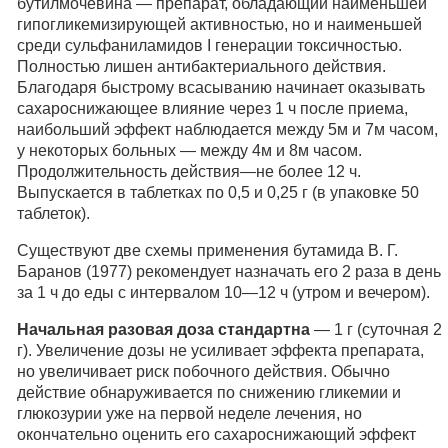
бутилмочевина — препарат, обладающий наименьшей
гипогликемизирующей активностью, но и наименьшей
среди сульфаниламидов I генерации токсичностью.
Полностью лишен антибактериального действия.
Благодаря быстрому всасыванию начинает оказывать
сахароснижающее влияние через 1 ч после приема,
наибольший эффект наблюдается между 5м и 7м часом,
у некоторых больных — между 4м и 8м часом.
Продолжительность действия—не более 12 ч.
Выпускается в таблетках по 0,5 и 0,25 г (в упаковке 50
таблеток).
Существуют две схемы применения бутамида В. Г.
Баранов (1977) рекомендует назначать его 2 раза в день
за 1 ч до еды с интервалом 10—12 ч (утром и вечером).
Начальная разовая доза стандартна
— 1 г (суточная 2
г). Увеличение дозы не усиливает эффекта препарата,
но увеличивает риск побочного действия. Обычно
действие обнаруживается по снижению гликемии и
глюкозурии уже на первой неделе лечения, но
окончательно оценить его сахароснижающий эффект