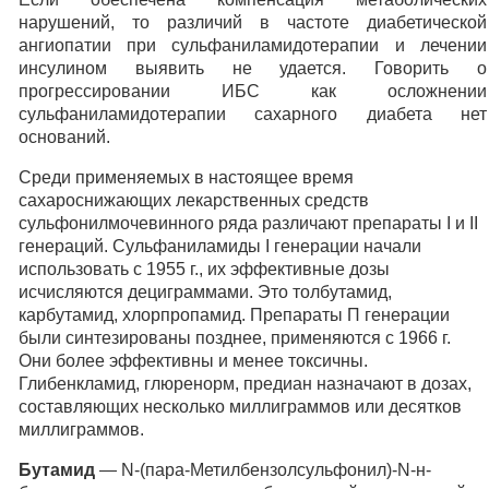
нарушений, то различий в частоте диабетической
ангиопатии при сульфаниламидотерапии и лечении
инсулином выявить не удается. Говорить о
прогрессировании ИБС как осложнении
сульфаниламидотерапии сахарного диабета нет
оснований.
Среди применяемых в настоящее время
сахароснижающих лекарственных средств
сульфонилмочевинного ряда различают препараты I и II
генераций. Сульфаниламиды I генерации начали
использовать с 1955 г., их эффективные дозы
исчисляются дециграммами. Это толбутамид,
карбутамид, хлорпропамид. Препараты П генерации
были синтезированы позднее, применяются с 1966 г.
Они более эффективны и менее токсичны.
Глибенкламид, глюренорм, предиан назначают в дозах,
составляющих несколько миллиграммов или десятков
миллиграммов.
Бутамид
— N-(пара-Метилбензолсульфонил)-N-н-