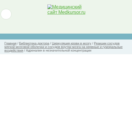
Главная
/
Библиотека доктора
/
Циркуляция крови в мозгу
/
Реакции сосудов
мягкой мозговой оболочки и сосудов внутри мозга на нервные и гуморальные
воздействия
/
Адреналин в незначительной концентрации