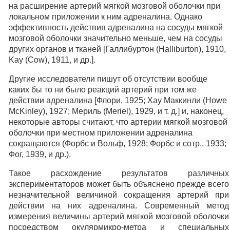
на расширение артерий мягкой мозговой оболочки при
локальном приложении к ним адреналина. Однако
эффективность действия адреналина на сосуды мягкой
мозговой оболочки значительно меньше, чем на сосуды
других органов и тканей [Галлибуртон (Halliburton), 1910,
Kay (Cow), 1911, и др.].
Другие исследователи пишут об отсутствии вообще
каких бы то ни было реакций артерий при том же
действии адреналина [Флори, 1925; Хау Маккинли (Howe
McKinley), 1927; Мериль (Meriel), 1929, и т. д.] и, наконец,
некоторые авторы считают, что артерии мягкой мозговой
оболочки при местном приложении адреналина
сокращаются (Форбс и Вольф, 1928; Форбс и сотр., 1933;
Фог, 1939, и др.).
Такое расхождение результатов различных
экспериментаторов может быть объяснено прежде всего
незначительной величиной сокращения артерий при
действии на них адреналина. Современный метод
измерения величины артерий мягкой мозговой оболочки
посредством окулярмикро-метра и специальных