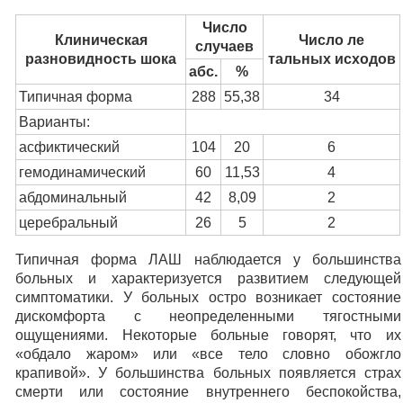
Число
Клиническая
Число ле
случаев
разновидность шока
тальных исходов
абс.
%
Типичная форма
288
55,38
34
Варианты:
асфиктический
104
20
6
гемодинамический
60
11,53
4
абдоминальный
42
8,09
2
церебральный
26
5
2
Типичная форма ЛАШ наблюдается у большинства
больных и характеризуется развитием следующей
симптоматики. У больных остро возникает состояние
дискомфорта с неопределенными тягостными
ощущениями. Некоторые больные говорят, что их
«обдало жаром» или «все тело словно обожгло
крапивой». У большинства больных появляется страх
смерти или состояние внутреннего беспокойства,