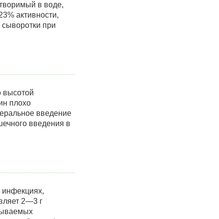
творимый в воде,
 23% активности,
й сыворотки при
о высотой
ин плохо
теральное введение
шечного введения в
 инфекциях,
вляет 2—3 г
ызываемых