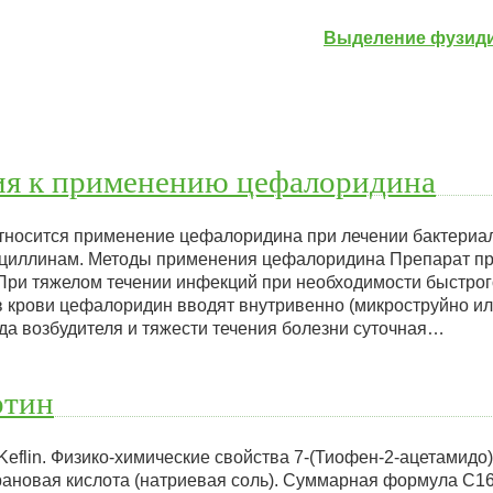
Выделение фузиди
ия к применению цефалоридина
относится применение цефалоридина при лечении бактериа
нициллинам. Методы применения цефалоридина Препарат п
ри тяжелом течении инфекций при необходимости быстрог
в крови цефалоридин вводят внутривенно (микроструйно и
ида возбудителя и тяжести течения болезни суточная…
отин
eflin. Физико-химические свойства 7-(Тиофен-2-ацетамидо)
ановая кислота (натриевая соль). Суммарная формула C