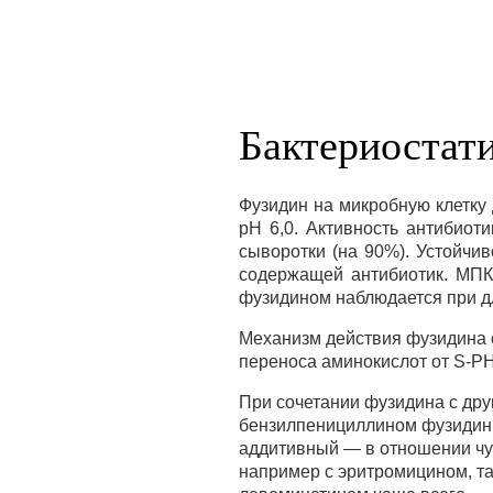
Бактериостат
Фузидин на микробную клетку
рН 6,0. Активность антибиот
сыворотки (на 90%). Устойчив
содержащей антибиотик. МПК
фузидином наблюдается при д
Механизм действия фузидина с
переноса аминокислот от S-PH
При сочетании фузидина с дру
бензилпенициллином фузидин 
аддитивный — в отношении чу
например с эритромицином, т