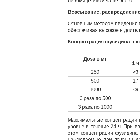
левомицетином чаще всего — 
Всасывание, распределение
Основным методом введения пр
обеспечивая высокое и длител
Концентрация фузидина в с
Доза в мг
1 ч
250
<3
500
17
1000
<9
3 раза по 500
3 раза по 1000
Максимальные концентрации в
уровне в течение 24 ч. При 
этом концентрации фузидина 
наблюдаемые при лечении др