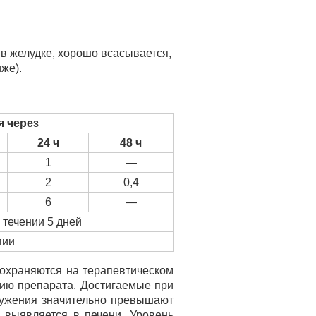
в желудке, хорошо всасывается,
же).
я через
24 ч
48 ч
1
—
2
0,4
6
—
 течении 5 дней
пии
сохраняются на терапевтическом
нию препарата. Достигаемые при
аружения значительно превышают
 выявляется в печени. Уровень