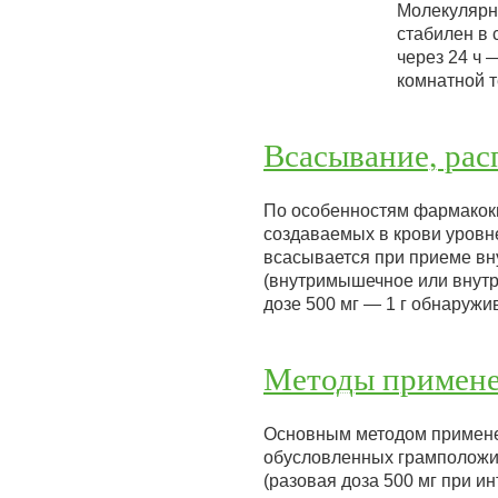
Молекулярны
стабилен в 
через 24 ч 
комнатной 
Всасывание, рас
По особенностям фармакоки
создаваемых в крови уровн
всасывается при приеме вн
(внутримышечное или внутр
дозе 500 мг — 1 г обнаружи
Методы примене
Основным методом примене
обусловленных грамположит
(разовая доза 500 мг при 