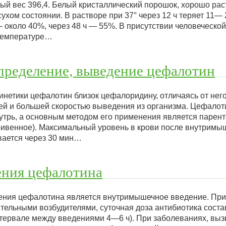
й вес 396,4. Белый кристаллический порошок, хорошо рас
сухом состоянии. В растворе при 37° через 12 ч теряет 11—
— около 40%, через 48 ч — 55%. В присутствии человеческо
температуре…
пределение, выведение цефалотин
нетики цефалотин близок цефалоридину, отличаясь от нег
ей и большей скоростью выведения из организма. Цефалот
утрь, а основным методом его применения является парен
ивенное). Максимальный уровень в крови после внутримы
вается через 30 мин…
ния цефалотина
ния цефалотина является внутримышечное введение. При
ельными возбудителями, суточная доза антибиотика соста
интервале между введениями 4—6 ч). При заболеваниях, в