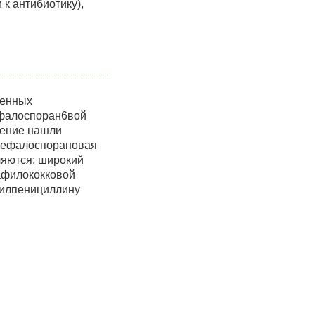
к антибиотику),
…
ленных
ефалоспоран6вой
нение нашли
оцефалоспорановая
ляются: широкий
тафилококковой
зилпенициллину