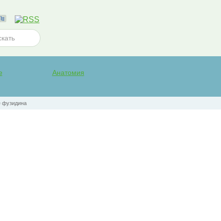
е
Анатомия
е фузидина