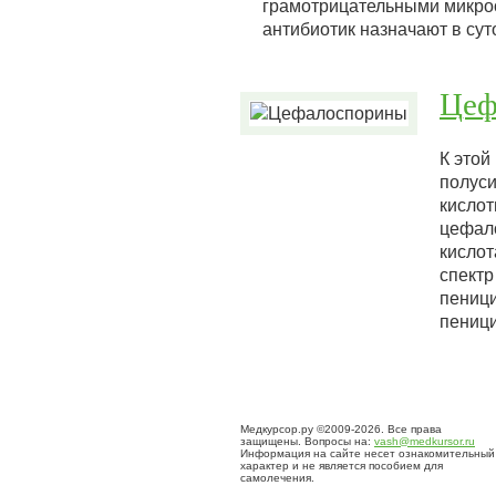
грамотрицательными микроор
антибиотик назначают в сут
Цеф
К этой
полуси
кислот
цефал
кислот
спектр
пеници
пениц
Медкурсор.ру ©2009-2026. Все права
защищены. Вопросы на:
vash@medkursor.ru
Информация на сайте несет ознакомительный
характер и не является пособием для
самолечения.