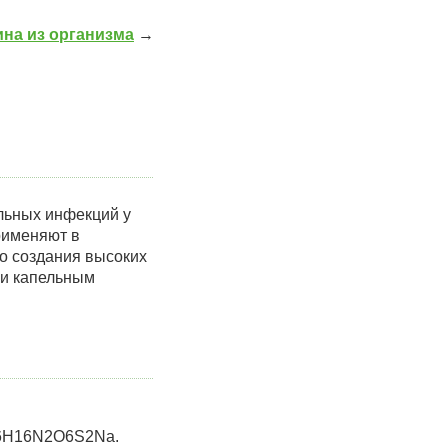
на из организма
→
льных инфекций у
рименяют в
о создания высоких
ли капельным
16H16N2О6S2Na.