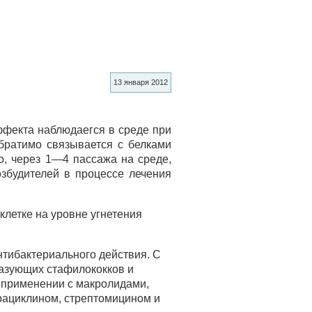
13 января 2012
ффекта наблюдаегся в среде при
обратимо связывается с белками
ро, через 1—4 пассажа на среде,
збудителей в процессе лечения
летке на уровне угнетения
нтибактериального действия. С
азующих стафилококков и
 применении с макролидами,
рациклином, стрептомицином и