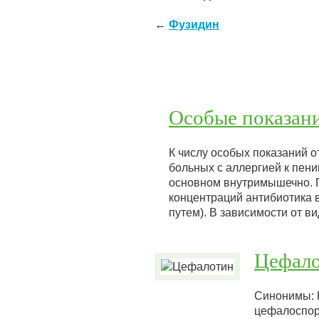
←
Фузидин
Особые показан
К числу особых показаний 
больных с аллергией к пе
основном внутримышечно. П
концентраций антибиотика 
путем). В зависимости от в
Цефал
Синонимы: K
цефалоспор