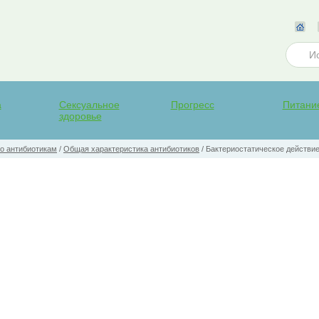
а
Сексуальное
Прогресс
Питани
здоровье
о антибиотикам
/
Общая характеристика антибиотиков
/
Бактериостатическое действи