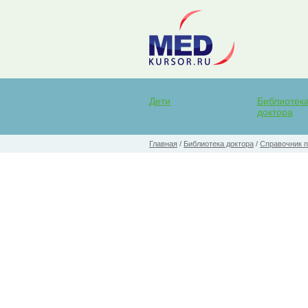
Дети
Библиотек
доктора
Главная
/
Библиотека доктора
/
Справочник п