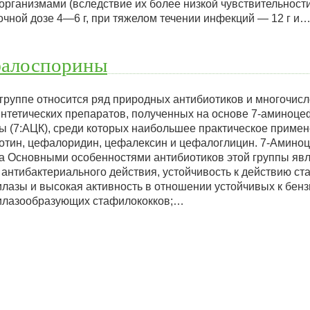
ганизмами (вследствие их более низкой чувствительности 
очной дозе 4—6 г, при тяжелом течении инфекций — 12 г и
алоспорины
 группе относится ряд природных антибиотиков и многочис
нтетических препаратов, полученных на основе 7-аминоц
ы (7:АЦК), среди которых наибольшее практическое приме
отин, цефалоридин, цефалексин и цефалоглицин. 7-Амин
а Основными особенностями антибиотиков этой группы яв
 антибактериального действия, устойчивость к действию с
лазы и высокая активность в отношении устойчивых к бен
илазообразующих стафилококков;…