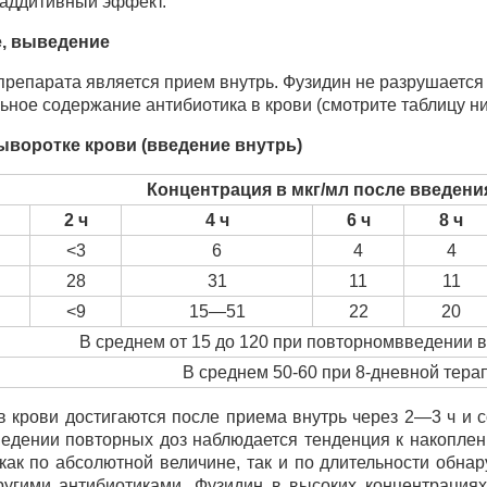
аддитивный эффект.
, выведение
епарата является прием внутрь. Фузидин не разрушается 
ьное содержание антибиотика в крови (смотрите таблицу ни
ыворотке крови (введение внутрь)
Концентрация в мкг/мл после введени
2 ч
4 ч
6 ч
8 ч
<3
6
4
4
28
31
11
11
<9
15—51
22
20
В среднем от 15 до 120 при повторномвведении в
В среднем 50-60 при 8-дневной тера
 крови достигаются после приема внутрь через 2—3 ч и 
введении повторных доз наблюдается тенденция к накопле
как по абсолютной величине, так и по длительности обн
угими антибиотиками. Фузидин в высоких концентрациях