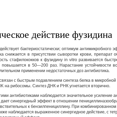
ическое действие фузидина
 действует бактериостатически; оптимум антимикробного э
ика снижается в присутствии сыворотки крови, препарат 
ость стафилококков к фузидину in vitro развивается быст
 повышается в 50—200 раз. Нарастание устойчивости во
лительном применении недостаточных доз антибиотика.
вязан с быстрым подавлением синтеза белка в микробной к
K на рибосомы. Синтез ДНК и РНК угнетается вторично.
гими антибиотиками наблюдается значительное усиление а
дает синергидный эффект в отношении пенициллиназообр
вствительных к бензилпенициллину. При комбинированном
акже наблюдается выраженное синергидное действие, с тет