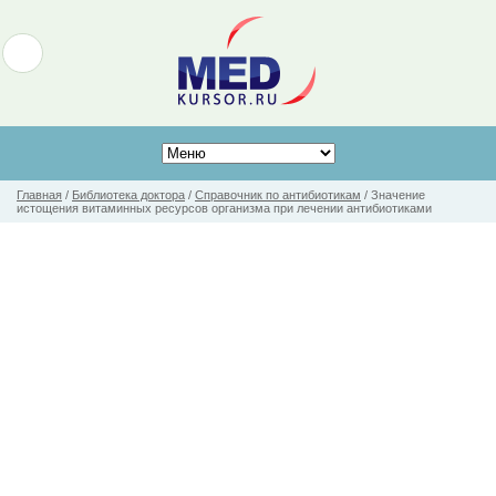
Главная
/
Библиотека доктора
/
Справочник по антибиотикам
/
Значение
истощения витаминных ресурсов организма при лечении антибиотиками