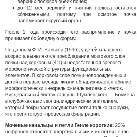
верхних полюсов обеих почек;
до 12 мес верхний и нижний полюса остаются
сближенными, поэтому при осмотре почка
напоминает округлый орган.
После 1 года происходит его распрямление и почка
принимает бобовидную форму.
По данным Ф. И. Валькер (1936), у детей младшего
возраста выявляются преобладание мозгового слоя
почки над корковым (4:1) и недостаточная зрелость
морфологической структуры функциональных
элементов. В корковом слое почки новорожденных и
детей в первые месяцы жизни обнаруживается обилие
морфологически «незрелых» мальпигиевых клеток.
Висцеральный листок капсулы Шумлянского — Боумена
в клубочках выстлан цилиндрическим эпителием,
который покрывает сосудистые петли только снаружи,
что препятствует процессам фильтрации.
Мочевые канальцы и петли Генле короткие:
20%
нефронов относятся к кортикальным и их петли Генле