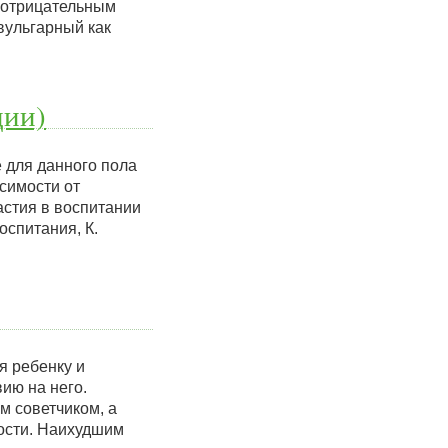
с отрицательным
вульгарный как
ции)
 для данного пола
исимости от
астия в воспитании
спитания, К.
я ребенку и
ию на него.
м советчиком, а
ости. Наихудшим