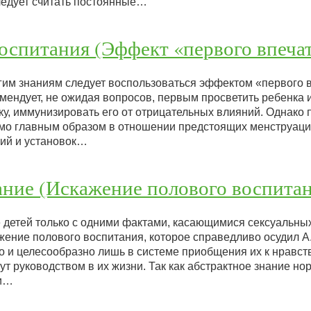
ледует считать постоянные…
оспитания (Эффект «первого впеча
угим знаниям следует воспользоваться эффектом «первого 
комендует, не ожидая вопросов, первым просветить ребенка 
у, иммунизировать его от отрицательных влияний. Однако
мо главным образом в отношении предстоящих менструаци
ий и установок…
ние (Искажение полового воспитан
е детей только с одними фактами, касающимися сексуальны
жение полового воспитания, которое справедливо осудил А.
о и целесообразно лишь в системе приобщения их к нравс
т руководством в их жизни. Так как абстрактное знание н
ти…