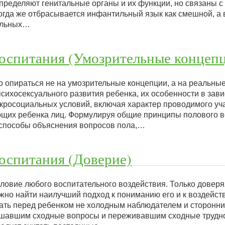
определяют генитальные органы и их функции, но связаны 
гда же отбрасывается инфантильный язык как смешной, а 
альных…
воспитания (Умозрительные концеп
 опираться не на умозрительные концепции, а на реальные
психосексуального развития ребенка, их особенности в зав
кросоциальных условий, включая характер проводимого уч
ющих ребенка лиц. Формулируя общие принципы полового во
 способы объяснения вопросов пола,…
оспитания (Доверие)
ловие любого воспитательного воздействия. Только доверя
жно найти наилучший подход к пониманию его и к воздейств
ать перед ребенком не холодным наблюдателем и сторонни
решавшим сходные вопросы и переживавшим сходные трудн