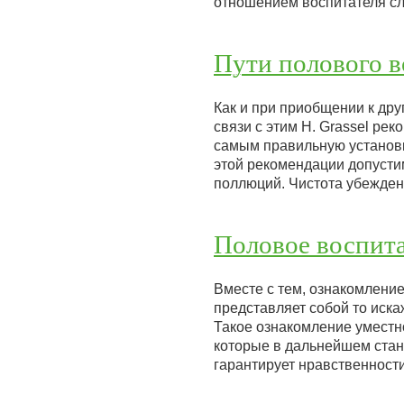
отношением воспитателя с
Пути полового в
Как и при приобщении к др
связи с этим Н. Grassel ре
самым правильную установк
этой рекомендации допусти
поллюций. Чистота убежден
Половое воспита
Вместе с тем, ознакомлени
представляет собой то иска
Такое ознакомление уместн
которые в дальнейшем стану
гарантирует нравственнос