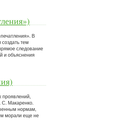
тления»)
впечатления». В
и создать тем
 прямое следование
й и объяснения
ия)
х проявлений,
 С. Макаренко.
твенным нормам,
орм морали еще не