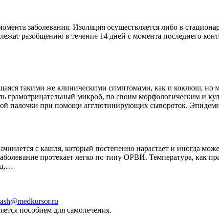
мента заболевания. Изоляция осуществляется либо в стационаре
ежат разобщению в течение 14 дней с момента последнего конта
щаяся такими же клиническими симптомами, как и коклюш, но 
итель грамотрицательный микроб, по своим морфологическим и к
шной палочки при помощи агглютинирующих сывороток. Эпидеми
инается с кашля, который постепенно нарастает и иногда може
аболевание протекает легко по типу ОРВИ. Температура, как пра
ед,…
ash@medkursor.ru
яется пособием для самолечения.