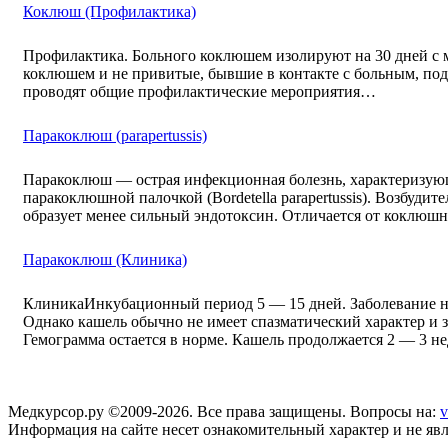
Коклюш (Профилактика)
Профилактика. Больного коклюшем изолируют на 30 дней с мо
коклюшем и не привитые, бывшие в контакте с больным, подл
проводят общие профилактические мероприятия…
Паракоклюш (parapertussis)
Паракоклюш — острая инфекционная болезнь, характеризую
паракоклюшной палочкой (Bordetella parapertussis). Возбуд
образует менее сильный эндотоксин. Отличается от коклю
Паракоклюш (Клиника)
КлиникаИнкубационный период 5 — 15 дней. Заболевание нач
Однако кашель обычно не имеет спазматический характер и з
Гемограмма остается в норме. Кашель продолжается 2 — 3 н
Медкурсор.ру ©2009-2026. Все права защищены. Вопросы на:
v
Информация на сайте несет ознакомительный характер и не явл