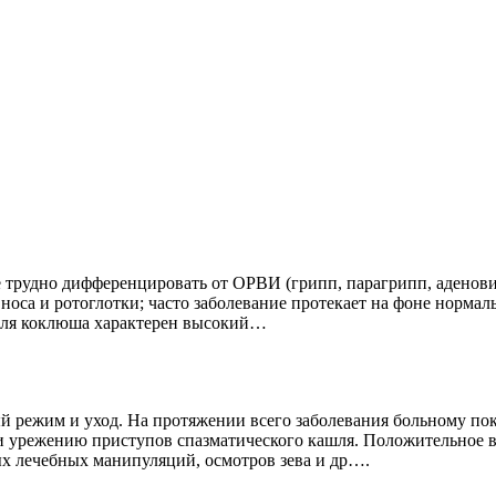
трудно дифференцировать от ОРВИ (грипп, парагрипп, аденови
оса и ротоглотки; часто заболевание протекает на фоне нормал
 для коклюша характерен высокий…
 режим и уход. На протяжении всего заболевания больному пок
 урежению приступов спазматического кашля. Положительное в
ых лечебных манипуляций, осмотров зева и др….