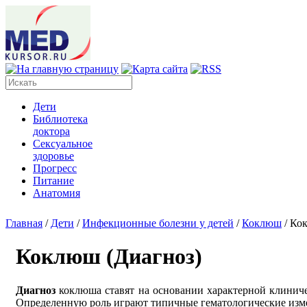
Дети
Библиотека
доктора
Сексуальное
здоровье
Прогресс
Питание
Анатомия
Главная
/
Дети
/
Инфекционные болезни у детей
/
Коклюш
/
Кок
Коклюш (Диагноз)
Диагноз
коклюша ставят на основании характерной клиничес
Определенную роль играют типичные гематологические изм