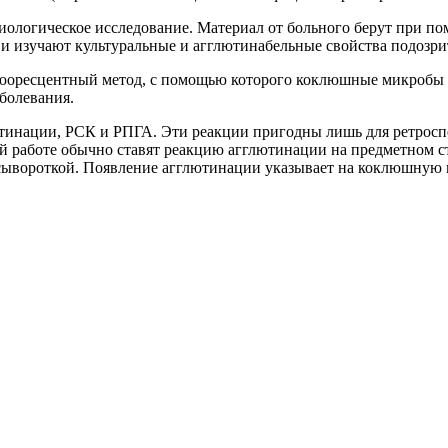
иологическое исследование. Материал от больного берут при по
и изучают культуральные и агглютинабельные свойства подозр
ресцентный метод, с помощью которого коклюшные микробы м
болевания.
тинации, РСК и РПГА. Эти реакции пригодны лишь для ретроспе
ой работе обычно ставят реакцию агглютинации на предметном с
сывороткой. Появление агглютинации указывает на коклюшную 