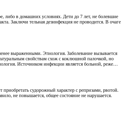
, либо в домашних условиях. Дети до 7 лет, не болевшие
кта. Заключи тельная дезинфекция не проводится. В очаге
менее выраженными. Этиология. Заболевание вызывается
ультуральным свойствам схож с коклюшной палочкой, но
ология. Источником инфекции является больной, реже…
т приобретать судорожный характер с репризами, рвотой.
вило, не повышается, общее состояние не нарушается.