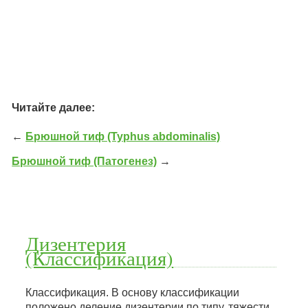
Читайте далее:
←
Брюшной тиф (Typhus abdominalis)
Брюшной тиф (Патогенез)
→
Дизентерия
(Классификация)
Классификация. В основу классификации
положено деление дизентерии по типу, тяжести