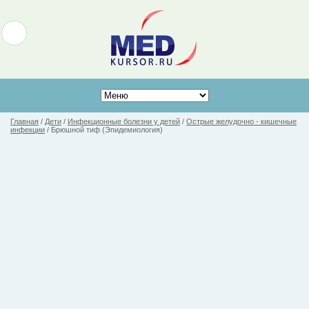
Главная
/
Дети
/
Инфекционные болезни у детей
/
Острые желудочно - кишечные
инфекции
/
Брюшной тиф (Эпидемиология)