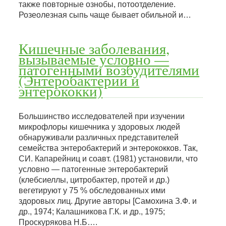
также повторные ознобы, потоотделение.
Розеолезная сыпь чаще бывает обильной и…
Кишечные заболевания,
вызываемые условно —
патогенными возбудителями
(Энтеробактерии и
энтерококки)
Большинство исследователей при изучении
микрофлоры кишечника у здоровых людей
обнаруживали различных представителей
семейства энтеробактерий и энтерококков. Так,
СИ. Капарейниц и соавт. (1981) установили, что
условно — патогенные энтеробактерий
(клебсиеллы, цитробактер, протей и др.)
вегетируют у 75 % обследованных ими
здоровых лиц. Другие авторы [Самохина З.Ф. и
др., 1974; Калашникова Г.К. и др., 1975;
Проскурякова H.Б….