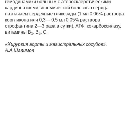
гемодинамики больным с атеросклеротическими
кардиопатиями, ишемической болезнью сердца
назначаем сердечные гликозиды (1 мл 0,06% раствора
коргликона или 0,3— 0,5 мл 0,05% раствора
строфантина 2—3 раза в сутки), АТФ, кокарбоксилазу,
витамины В
, В
, С.
1
6
«Хирургия аорты и магистральных сосудов»,
А.А.Шалимов