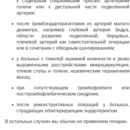
к Отдельным сохранившим просвет артетериям
голени или к дистальной части подколенной
артерии;
после тромбэндартериэктомии из артерий малого
диаметра, например глубокой артерии бедра,
области развилки подколенной, берцовых,
плечевой артерий как самостоятельной операции
или в сочетании с обходным шунтированием;
у больных с тяжелой ишемией конечности и резко
выраженными расстройствами микроциркуляции,
отеком стопы и голени, ишемическим поражением
мышц;
при сопутствующем тромбофлебите или
посттромбофлебитическом синдроме;
после реконструктивных операций у больных,
страдающих облитерирующим эндартериитом.
В остальных случаях мы обычно не применяем гепарин.