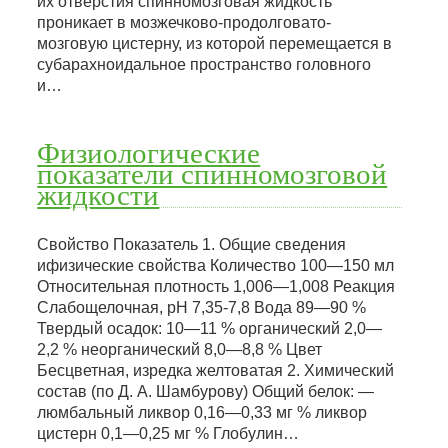
их отверстия спинномозговая жидкость
проникает в мозжечково-продолговато-
мозговую цистерну, из которой перемещается в
субарахноидальное пространство головного
и…
Физиологические
показатели спинномозговой
жидкости
Свойство Показатель 1. Общие сведения
ифизические свойства Количество 100—150 мл
Относительная плотность 1,006—1,008 Реакция
Слабощелочная, рН 7,35-7,8 Вода 89—90 %
Твердый осадок: 10—11 % органический 2,0—
2,2 % неорганический 8,0—8,8 % Цвет
Бесцветная, изредка желтоватая 2. Химический
состав (по Д. А. Шамбурову) Общий белок: —
люмбальный ликвор 0,16—0,33 мг % ликвор
цистерн 0,1—0,25 мг % Глобулин…