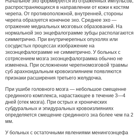
Начальное эхо формируется из отраженных импульсов,
распространяющихся в направлении от кожи к костям
черепа. От противоположной, внутренней, стороны
черепа образуется конечное эхо. Среднее эхо —
отражение медиальных мозговых образований. На
нормальной эхо энцефалограмме зубцы располагаются
симметрично. При внутричерепных опухолях или
сосудистых процессах изображение на
эхоэнцефалограмме не симметрично. У больных с
сотрясением мозга эхоэнцефалограмма обычно не
изменена. При осложнении черепномозговой травмы
суб арахноидальным кровоизлиянием появляются
признаки расширения третьего желудочка.
При ушибе головного мозга — небольшое смещенне
срединного комплекса, нарастающее в течение 3—4
дней (отек мозга). При острых и хронических
субдуральных и эпидуральных кровоизлияниях
определяется смещение срединного эха более чем па 2
мм.
У больных с остаточными явлениями менингоэнцефа