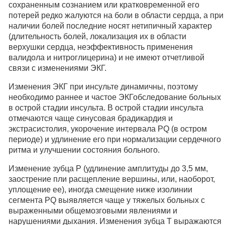
сохраненным сознанием или кратковременной его
потерей редко жалуются на боли в области сердца, а при
наличии болей последние носят нетипичный характер
(длительность болей, локализация их в области
верхушки сердца, неэффективность применения
валидола и нитроглицерина) и не имеют отчетливой
связи с изменениями ЭКГ.
Изменения ЭКГ при инсульте динамичны, поэтому
необходимо раннее и частое ЭКГобследование больных
в острой стадии инсульта. В острой стадии инсульта
отмечаются чаще синусовая брадикардия и
экстрасистолия, укорочение интервала PQ (в остром
периоде) и удлинение его при нормализации сердечного
ритма и улучшении состояния больного.
Изменение зубца Р (удлинение амплитуды до 3,5 мм,
заострение пли расщепление вершины, или, наоборот,
уплощение ее), иногда смещение ниже изолинии
сегмента PQ выявляется чаще у тяжелых больных с
выраженными общемозговыми явлениями и
нарушениями дыхания. Изменения зубца Т выражаются