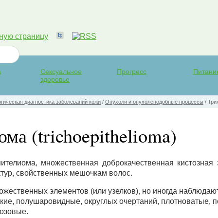
а
Сексуальное
Прогресс
Питани
здоровье
ическая диагностика заболеваний кожи
/
Опухоли и опухолеподобпые процессы
/
Трих
ма (trichoepithelioma)
пителиома, множественная доброкачественная кистозная 
ктур, свойственных мешочкам волос.
ожественных элементов (или узелков), но иногда наблюдаю
ие, полушаровидные, округлых очертаний, плотноватые, п
розовые.