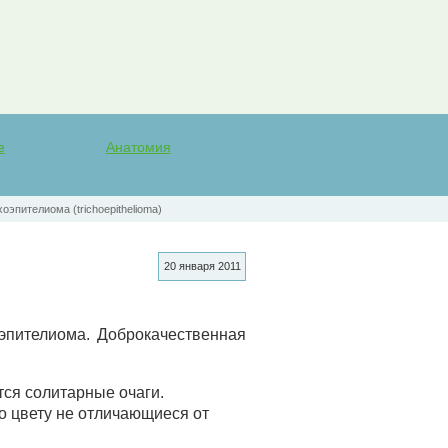
е
Анатомия
оэпителиома (trichoepithelioma)
20 января 2011
эпителиома. Доброкачественная
тся солитарные очаги.
о цвету не отличающиеся от