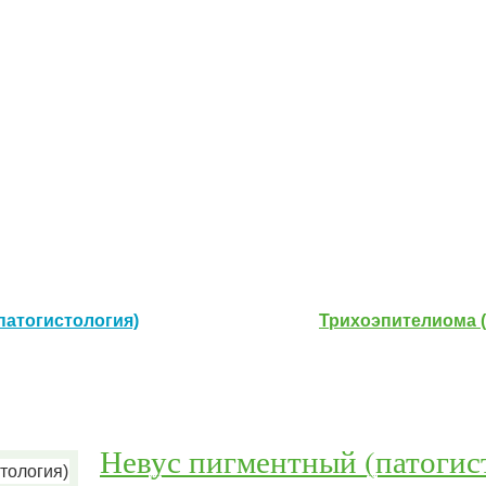
патогистология)
Трихоэпителиома (
Невус пигментный (патогис