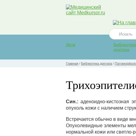
Дети
Библиотек
доктора
Главная
/
Библиотека доктора
/
Патоморфолог
Трихоэпителио
Син.:
аденоидно-кистозная э
опухоль кожи с наличием стру
Встречается обычно в виде мн
Опухолевидные элементы мелк
нормальной кожи или светло-