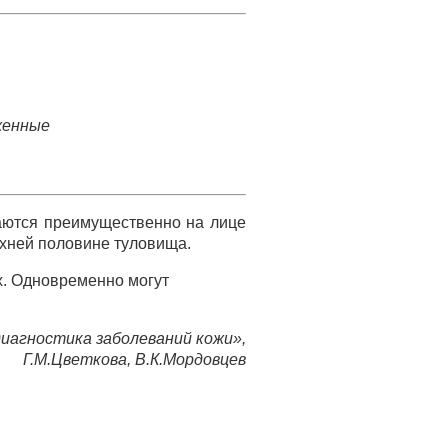
женные
аются преимущественно на лице
ерхней половине туловища.
х. Одновременно могут
иагностика заболеваний кожи»,
Г.М.Цветкова, В.К.Мордовцев