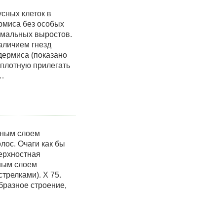
сных клеток в
рмиса без особых
рмальных выростов.
аличием гнезд
дермиса (показано
 вплотную прилегать
,…
ьным слоем
ос. Очаги как бы
верхностная
ьным слоем
трелками). X 75.
разное строение,