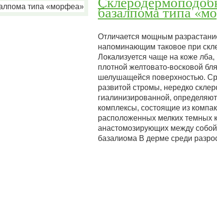
Склеродермоподоб
базалпома типа «м
Отличается мощным разрастани
напоминающим таковое при скл
Локализуется чаще на коже лба, 
плотной желтовато-восковой бля
шелушащейся поверхностью. Ср
развитой стромы, нередко скле
гиалинизированной, определяют
комплексы, состоящие из компа
расположенных мелких темных к
анастомозирующих между собой
базалиома В дерме среди разр