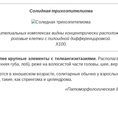
Солидная трихоэпителиома
ителиальных комплексах видны концентрически располо
роговые клетки с пилоидной дифференцировкой.
Х100.
олее крупные элементы с телеангиэктазиями.
Располаг
рхняя губа, лоб), реже на волосистой части головы, шее, в
тся в юношеском возрасте, солитарные обычно у взрослы
 такие, как спрингома и цилиндрома.
«Патоморфологическая д