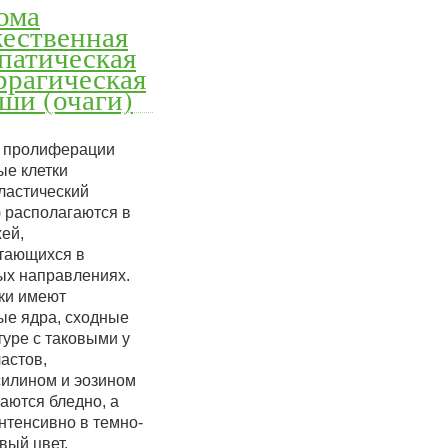
ома
ественная
патическая
ррагическая
ши (очаги)
х пролиферации
ые клетки
ластический
) располагаются в
ей,
тающихся в
ых направлениях.
тки имеют
ые ядра, сходные
туре с таковыми у
астов,
силином и эозином
аются бледно, а
нтенсивно в темно-
вый цвет.