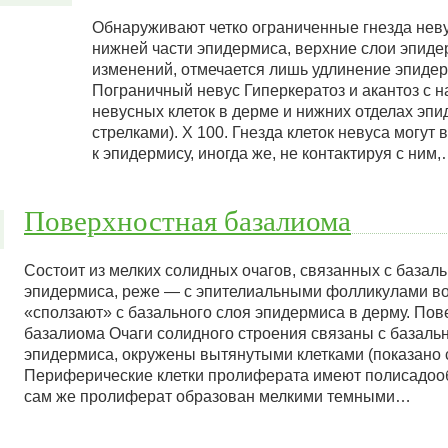
Обнаруживают четко ограниченные гнезда неву
нижней части эпидермиса, верхние слои эпиде
изменений, отмечается лишь удлинение эпиде
Пограничный невус Гиперкератоз и акантоз с н
невусных клеток в дерме и нижних отделах эпи
стрелками). X 100. Гнезда клеток невуса могут
к эпидермису, иногда же, не контактируя с ним
Поверхностная базалиома
Состоит из мелких солидных очагов, связанных с базал
эпидермиса, реже — с эпителиальными фолликулами вол
«сползают» с базального слоя эпидермиса в дерму. По
базалиома Очаги солидного строения связаны с базал
эпидермиса, окружены вытянутыми клетками (показано с
Периферические клетки пролиферата имеют полисадооб
сам же пролиферат образован мелкими темными…