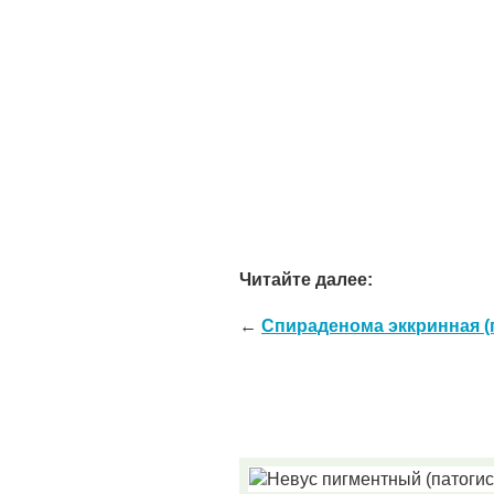
Читайте далее:
←
Спираденома эккринная (