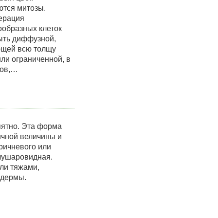
ются митозы.
ерация
ообразных клеток
ыть диффузной,
щей всю толщу
ли ограниченной, в
лов,…
пятно. Эта форма
ичной величины и
оричневого или
олушаровидная.
ли тяжами,
 дермы.