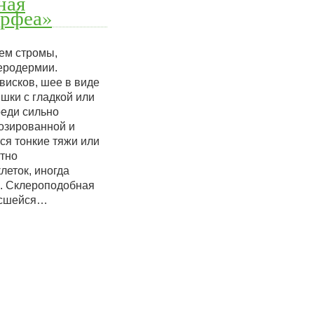
ная
орфеа»
ем стромы,
еродермии.
висков, шее в виде
шки с гладкой или
еди сильно
розированной и
ся тонкие тяжи или
ктно
леток, иногда
. Склероподобная
осшейся…