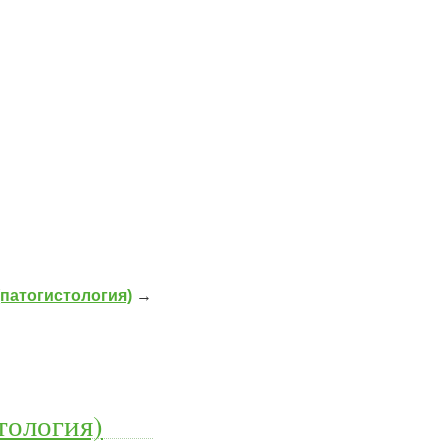
патогистология)
→
тология)