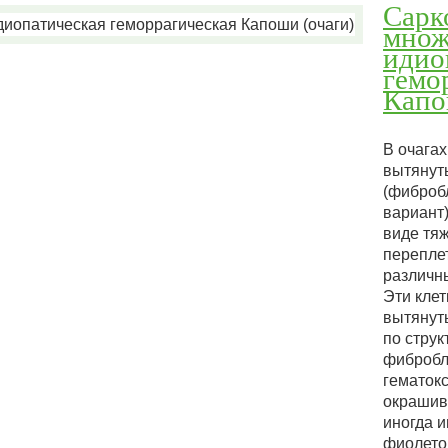
Сарк
множ
идио
гемо
Капо
В очага
вытянут
(фиброб
вариант
виде тяж
перепле
различн
Эти кле
вытянут
по струк
фибробл
гематок
окрашив
иногда и
фиолето