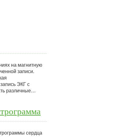
ниях на магнитную
ученной записи.
кая
запись ЭКГ с
ать различные…
ктрограмма
трограммы сердца