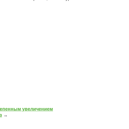
тепенным увеличением
в
→