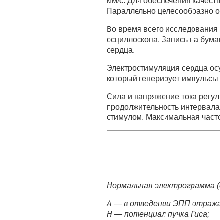
мм/с. Для обеспечения качест
Параллельно целесообразно об
Во время всего исследования
осциллоскопа. Запись на бума
сердца.
Электростимуляция сердца ос
который генерирует импульсы 
Сила и напряжение тока регул
продолжительность интервал
стимулом. Максимальная часто
Нормальная электрограмма (ск
А — в отведении ЭПП отражае
Н — потенциал пучка Гиса;