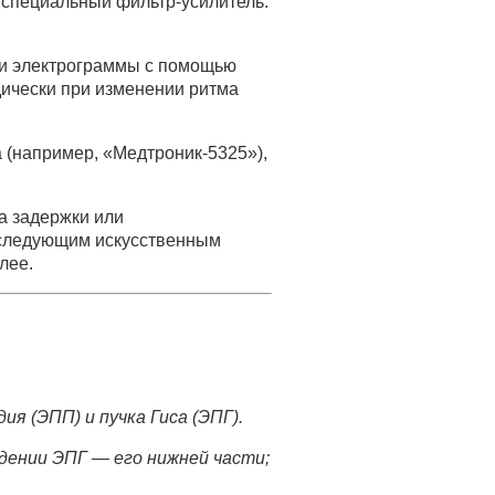
з специальный фильтр-усилитель.
ми электрограммы с помощью
дически при изменении ритма
(например, «Медтроник-5325»),
а задержки или
следующим искусственным
лее.
я (ЭПП) и пучка Гиса (ЭПГ).
дении ЭПГ — его нижней части;