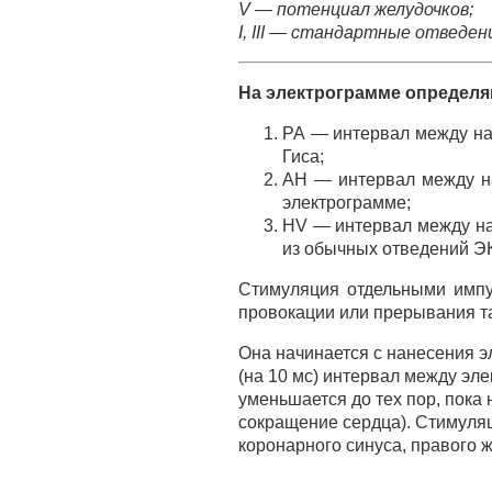
V — потенциал желудочков;
I, III — стандартные отведени
На электрограмме определ
РА — интервал между на
Гиса;
АН — интервал между на
электрограмме;
HV — интервал между на
из обычных отведений ЭК
Стимуляция отдельными импу
провокации или прерывания т
Она начинается с нанесения э
(на 10 мс) интервал между э
уменьшается до тех пор, пока
сокращение сердца). Стимуляц
коронарного синуса, правого ж