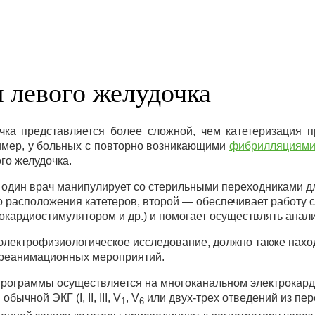
 левого желудочка
чка представляется более сложной, чем катетеризация п
имер, у больных с повторно возникающими
фибрилляциями
го желудочка.
 один врач манипулирует со стерильными переходниками д
 расположения катетеров, второй — обеспечивает работу 
окардиостимулятором и др.) и помогает осуществлять анал
электрофизиологическое исследование, должно также нахо
 реанимационных мероприятий.
трограммы осуществляется на многоканальном электрокар
ычной ЭКГ (I, II, III, V
, V
или двух-трех отведений из пер
1
6