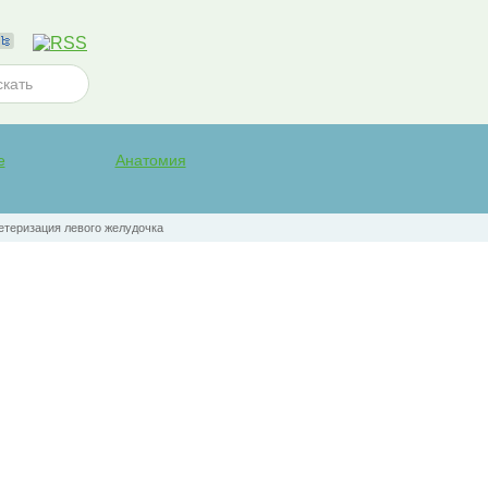
е
Анатомия
етеризация левого желудочка