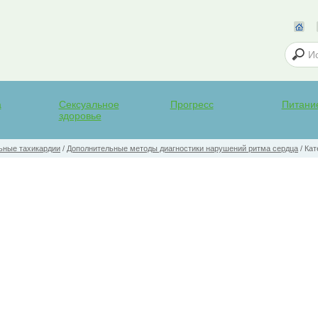
а
Сексуальное
Прогресс
Питани
здоровье
ьные тахикардии
/
Дополнительные методы диагностики нарушений ритма сердца
/
Кат