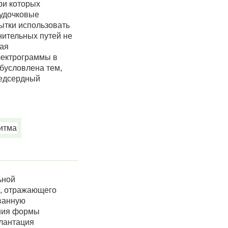
ри которых
удочковые
ытки использовать
нительных путей не
кая
лектрограммы в
бусловлена тем,
редсердный
ьной
а, отражающего
ованную
ения формы
плантация