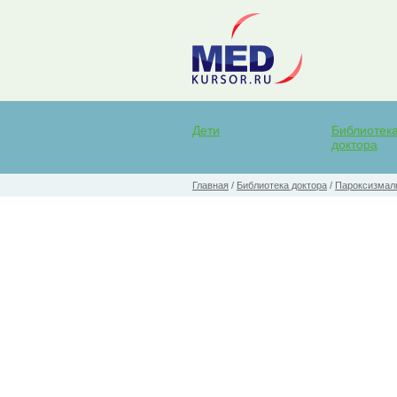
Дети
Библиотек
доктора
Главная
/
Библиотека доктора
/
Пароксизмал