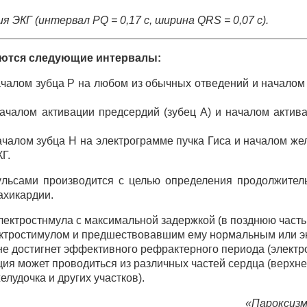
я ЭКГ (интервал PQ = 0,17 с, ширина QRS = 0,07 с).
яются следующие интервалы:
чалом зубца Р на любом из обычных отведений и началом 
чалом активации предсердий (зубец А) и началом активац
чалом зубца Н на электрограмме пучка Гиса и началом же
Г.
льсами производится с целью определения продолжител
ахикардии.
лектростнмула с максимальной задержкой (в позднюю часть
лектростимулом и предшествовавшим ему нормальным или э
 не достигнет эффективного рефрактерного периода (элект
ия может проводиться из различных частей сердца (верхне
елудочка и других участков).
«Пароксизм