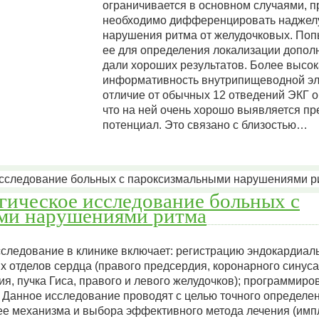
ограничивается в основном случаями, п
необходимо дифференцировать наджел
нарушения ритма от желудочковых. Поп
ее для определения локализации допол
дали хороших результатов. Более высо
информативность внутрипищеводной э
отличие от обычных 12 отведений ЭКГ о
что на ней очень хорошо выявляется п
потенциал. Это связано с близостью…
ическое исследование больных с
ми нарушениями ритма
следование в клинике включает: регистрацию эндокардиал
х отделов сердца (правого предсердия, коронарного синус
я, пучка Гиса, правого и левого желудочков); программир
 Данное исследование проводят с целью точного определ
ее механизма и выбора эффективного метода лечения (им