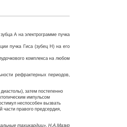
зубца А на электрограмме пучка
ии пучка Гиса (зубец Н) на его
лудочкового комплекса на любом
ьности рефрактерных периодов,
 диастолы), затем постепенно
ктопическим импульсом
ростимул неспособен вызвать
й части правого предсердия,
альные тахикардии», Н.А.Мазур