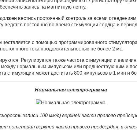
венной записи катетеры присоединяют к регистратору чере
еспечить запись на магнитную ленту.
 должен вестись постоянный контроль за всеми отведения
гу ведется постоянно во время стимуляции сердца и перио
уществляется с помощью программированного стимулятора 
постоянного тока продолжительностью не более 2 мс.
ируются. Регулируется также частота стимуляции и величин
а между нормальным импульсом или предшествующим и по
та стимуляции может достигать 800 импульсов в 1 мин и бо
Нормальная электрограмма
орость записи 100 мм/с) верхней части правого предсерди
т потенциал верхней части правого предсердия, в отве