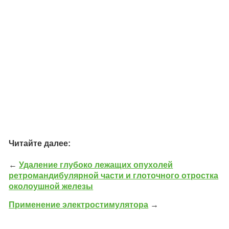
Читайте далее:
←
Удаление глубоко лежащих опухолей
ретромандибулярной части и глоточного отростка
околоушной железы
Применение электростимулятора
→