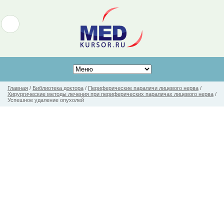
Главная
/
Библиотека доктора
/
Периферические параличи лицевого нерва
/
Хирургические методы лечения при периферических параличах лицевого нерва
/
Успешное удаление опухолей