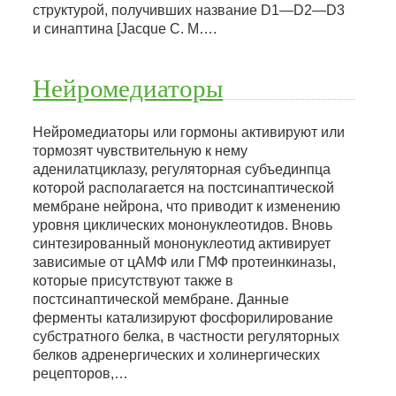
структурой, получивших название D1—D2—D3
и синаптина [Jacque С. М….
Нейромедиаторы
Нейромедиаторы или гормоны активируют или
тормозят чувствительную к нему
аденилатциклазу, регуляторная субъединпца
которой располагается на постсинаптической
мембране нейрона, что приводит к изменению
уровня циклических мононуклеотидов. Вновь
синтезированный мононуклеотид активирует
зависимые от цАМФ или ГМФ протеинкиназы,
которые присутствуют также в
постсинаптической мембране. Данные
ферменты катализируют фосфорилирование
субстратного белка, в частности регуляторных
белков адренергических и холинергических
рецепторов,…