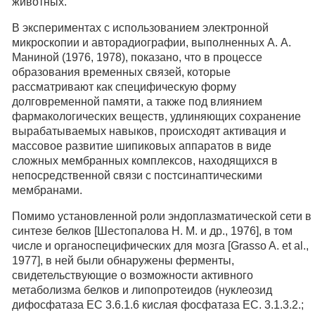
животных.
В экспериментах с использованием электронной
микроскопии и авторадиографии, выполненных А. А.
Маниной (1976, 1978), показано, что в процессе
образования временных связей, которые
рассматривают как специфическую форму
долговременной памяти, а также под влиянием
фармакологических веществ, удлиняющих сохранение
вырабатываемых навыков, происходят активация и
массовое развитие шипиковых аппаратов в виде
сложных мембранных комплексов, находящихся в
непосредственной связи с постсинаптическими
мембранами.
Помимо установленной роли эндоплазматической сети в
синтезе белков [Шестопалова Н. М. и др., 1976], в том
числе и органоспецифических для мозга [Grasso A. et al.,
1977], в ней были обнаружены ферменты,
свидетельствующие о возможности активного
метаболизма белков и липопротеидов (нуклеозид
дифосфатаза ЕС 3.6.1.6 кислая фосфатаза ЕС. 3.1.3.2.;