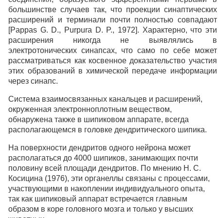
большинстве случаев так, что проекции синаптических
расширений и терминали почти полностью совпадают
[Pappas G. D., Purpura D. P., 1972]. Характерно, что эти
расширения никогда не выявлялись в
электротонических синапсах, что само по себе может
рассматриваться как косвенное доказательство участия
этих образований в химической передаче информации
через синапс.
Система взаимосвязанных канальцев и расширений,
окруженная электронноплотным веществом,
обнаружена также в шипиковом аппарате, всегда
располагающемся в головке дендритического шипика.
На поверхности дендритов одного нейрона может
располагаться до 4000 шипиков, занимающих почти
половину всей площади дендритов. По мнению Н. С.
Косицина (1976), эти органеллы связаны с процессами,
участвующими в накоплении индивидуального опыта,
так как шипиковый аппарат встречается главным
образом в коре головного мозга и только у высших