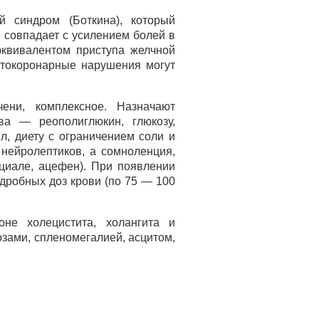
й синдром (Боткина), который
 совпадает с усилением болей в
эквивалентом приступа желчной
стокоронарные нарушения могут
ени, комплексное. Назначают
ва — реополиглюкин, глюкозу,
л, диету с ограничением соли и
нейролептиков, а сомноленция,
циале, ацефен). При появлении
 дробных доз крови (по 75 — 100
не холецистита, холангита и
зами, спленомегалией, асцитом,