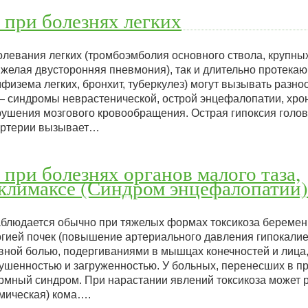
 при болезнях легких
левания легких (тромбоэмболия основного ствола, крупных
тяжелая двусторонняя пневмония), так и длительно протек
физема легких, бронхит, туберкулез) могут вызывать разн
— синдромы неврастенической, острой энцефалопатии, хро
рушения мозгового кровообращения. Острая гипоксия голов
артерии вызывает…
 при болезнях органов малого таза,
климаксе (Синдром энцефалопатии)
блюдается обычно при тяжелых формах токсикоза беремен
ией почек (повышение артериального давления гипокалие
ловной болью, подергиваниями в мышцах конечностей и лица
шенностью и загруженностью. У больных, перенесших в п
рмный синдром. При нарастании явлений токсикоза может 
мическая) кома….