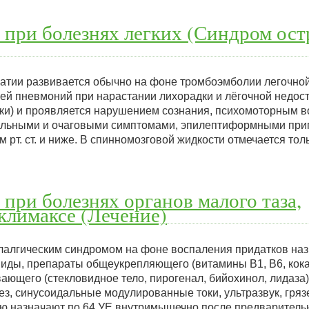
 при болезнях легких (Синдром ост
тии развивается обычно на фоне тромбоэмболии легочной
ей пневмоний при нарастании лихорадки и лёгочной недос
шки) и проявляется нарушением сознания, психомоторным 
еальными и очаговыми симптомами, эпилептиформными при
м рт. ст. и ниже. В спинномозговой жидкости отмечается то
 при болезнях органов малого таза,
климаксе (Лечение)
лалгическим синдромом на фоне воспаления придатков на
иды, препараты общеукрепляющего (витамины В1, B6, кока
ающего (стекловидное тело, пирогенал, бийохинол, лидаза)
з, синусоидальные модулированные токи, ультразвук, гряз
ю назначают по 64 УЕ внутримышечно после предваритель