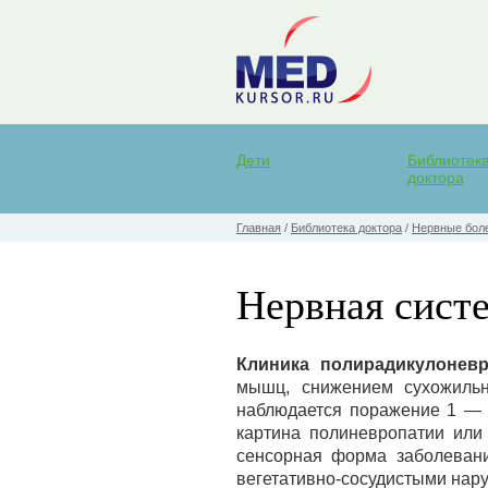
Дети
Библиотек
доктора
Главная
/
Библиотека доктора
/
Нервные бол
Нервная систе
Клиника полирадикулоневр
мышц, снижением сухожильн
наблюдается поражение 1 — 2
картина полиневропатии или
сенсорная форма заболевани
вегетативно-сосудистыми нару