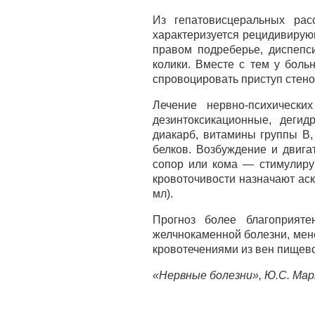
Из гепатовисцеральных рас
характеризуется рецидивирую
правом подреберье, диспепс
колики. Вместе с тем у бол
спровоцировать приступ стено
Лечение нервно-психически
дезинтоксикационные, деги
диакарб, витамины группы В,
белков. Возбуждение и двига
сопор или кома — стимулиру
кровоточивости назначают аск
мл).
Прогноз более благоприяте
желчнокаменной болезни, мен
кровотечениями из вен пищев
«Нервные болезни», Ю.С. Ма