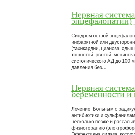
Нервная система
энцефалопатии)
Синдром острой энцефалопа
инфарктной или двусторонн
(тахикардии, цианоза, оды
тошнотой, рвотой, менинг
систолического АД до 100 м
давления без…
Нервная система
беременности и 
Лечение. Больным с радику
антибиотики и сульфанилам
несколько позже и рассасыв
физиотерапию (электрофоре
Эффективна лидаза, котору