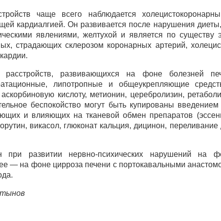
стройств чаще всего наблюдается холецистокоронарны
щей кардиалгией. Он развивается после нарушения диеты,
ическими явлениями, желтухой и является по существу 
ьных, страдающих склерозом коронарных артерий, холеци
кардии.
х расстройств, развивающихся на фоне болезней печ
дратационные, липотропные и общеукрепляющие средст
 аскорбиновую кислоту, метионин, церебролизин, ретаболи
тельное беспокойство могут быть купированы введением 
ющих и влияющих на тканевой обмен препаратов (эссен
орутин, викасол, глюконат кальция, дицинон, переливание
н при развитии нервно-психических нарушений на фо
ее — на фоне цирроза печени с портокавальными анастомо
ода.
ртынов