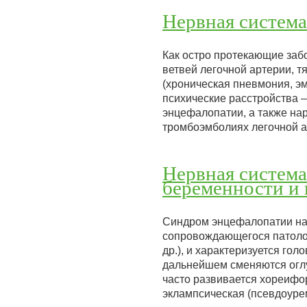
Нервная система
Как остро протекающие забо
ветвей легочной артерии, 
(хроническая пневмония, эм
психические расстройства 
энцефалопатии, а также на
тромбоэмболиях легочной 
Нервная система
беременности и 
Синдром энцефалопатии на
сопровождающегося патолог
др.), и характеризуется го
дальнейшем сменяются оглу
часто развивается хореифо
эклампсическая (псевдоуре