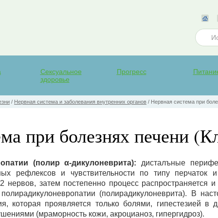
а
Сексуальное
Прогресс
Питани
здоровье
езни
/
Нервная система и заболевания внутренних органов
/
Нервная система при боле
ма при болезнях печени (К
опатии (полир α-дикулоневрита):
дисталъные перифе
ых рефлексов и чувствительности по типу перчаток и
 нервов, затем постепенно процесс распространяется и 
 полирадикулоневропатии (полирадикулоневрита). В нас
я, которая проявляется только болями, гипестезией в д
шениями (мраморность кожи, акроцианоз, гипергидроз).