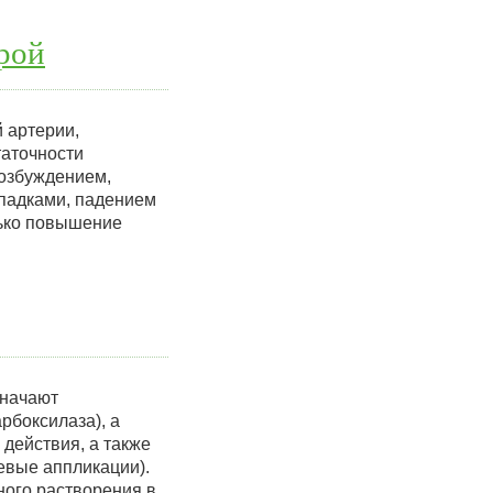
рой
 артерии,
таточности
возбуждением,
падками, падением
лько повышение
значают
рбоксилаза), а
 действия, а также
евые аппликации).
ного растворения в