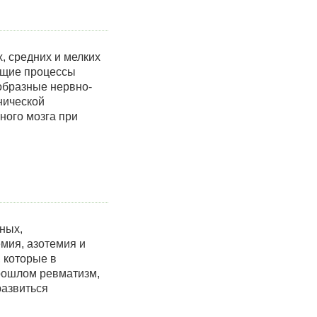
, средних и мелких
ающие процессы
ообразные нервно-
нической
ного мозга при
ных,
мия, азотемия и
, которые в
рошлом ревматизм,
развиться