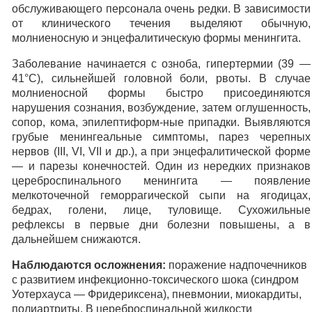
обслуживающего персонала очень редки. В зависимости
от клинического течения выделяют обычную,
молниеносную и энцефалитическую формы менингита.
Заболевание начинается с озноба, гипертермии (39 —
41°С), сильнейшей головной боли, рвоты. В случае
молниеносной формы быстро присоединяются
нарушения сознания, возбуждение, затем оглушенность,
сопор, кома, эпилептиформ-ные припадки. Выявляются
грубые менингеальные симптомы, парез черепных
нервов (III, VI, VII и др.), а при энцефалитической форме
— и парезы конечностей. Один из нередких признаков
цереброспинального менингита — появление
мелкоточечной геморрагической сыпи на ягодицах,
бедрах, голени, лице, туловище. Сухожильные
рефлексы в первые дни болезни повышены, а в
дальнейшем снижаются.
Наблюдаются осложнения:
поражение надпочечников
с развитием инфекционно-токсического шока (синдром
Уотерхауса — Фридериксена), пневмонии, миокардиты,
полиартриты. В цереброспинальной жидкости