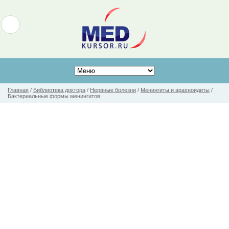
Главная
/
Библиотека доктора
/
Нервные болезни
/
Менингиты и арахноидиты
/
Бактериальные формы менингитов