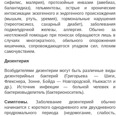
сифилис, малярия), протозойные инвазии (амебиаз,
балантидиаз), гельминтозы, острые и хронические
интоксикации экзогенного и эндогенного происхождения
(мышьяк, ртуть, уремия), гормональные нарушения
(тиреотоксикоз, сахарный диабет), заболевания
поджелудочной железы, аллергия. Обычно за
неотложной помощью при поносах обращаются лишь в
случаях многократного, обильного опорожнения
кишечника, сопровождающегося упадком сил, плохим
самочувствием.
Дизентерия
Возбудителями дизентерии могут быть различные виды
дизентерийных бактерий (Григорьева — Шиги,
Флекснера, Зонне, Бойда — Новгородской, Ньюкастл и
др.). Источник инфекции — больной человек и
бактериовыделитель (бактерионоситель).
Симптомы.
Заболевание дизентерией обычно
начинается с короткого однодневного или двухдневного
продромального периода (недомогание, слабость,