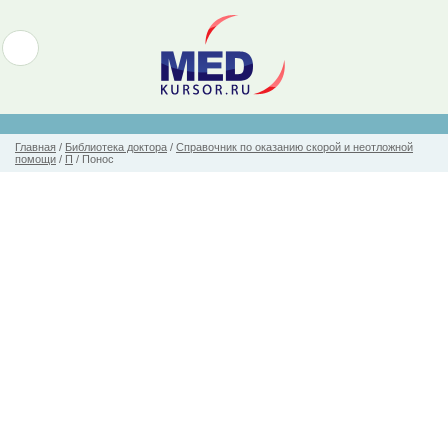
Главная
/
Библиотека доктора
/
Справочник по оказанию скорой и неотложной
помощи
/
П
/
Понос