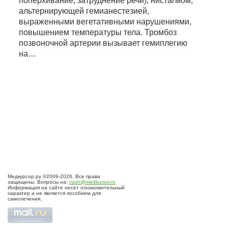
поперхивание, затруднение речи), нистагмом,
альтернирующей гемианестезией,
выраженными вегетативными нарушениями,
повышением температуры тела. Тромбоз
позвоночной артерии вызывает гемиплегию
на…
Медкурсор.ру ©2009-2026. Все права
защищены. Вопросы на:
vash@medkursor.ru
Информация на сайте несет ознакомительный
характер и не является пособием для
самолечения.