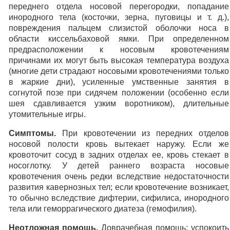
переднего отдела носовой перегородки, попадание
инородного тела (косточки, зерна, пуговицы и т. д.),
повреждения пальцем слизистой оболочки носа в
области киссельбаховой ямки. При определенном
предрасположении к носовым кровотечениям
причинами их могут быть высокая температура воздуха
(многие дети страдают носовыми кровотечениями только
в жаркие дни), усиленные умственные занятия в
согнутой позе при сидячем положении (особенно если
шея сдавливается узким воротником), длительные
утомительные игры.
Симптомы.
При кровотечении из передних отделов
носовой полости кровь вытекает наружу. Если же
кровоточит сосуд в задних отделах ее, кровь стекает в
носоглотку. У детей раннего возраста носовые
кровотечения очень редки вследствие недостаточности
развития кавернозных тел; если кровотечение возникает,
то обычно вследствие дифтерии, сифилиса, инородного
тела или геморрагического диатеза (гемофилия).
Неотложная помощь.
Доврачебная помощь: успокоить