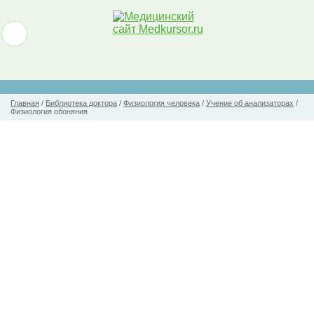
Главная
/
Библиотека доктора
/
Физиология человека
/
Учение об анализаторах
/
Физиология обоняния