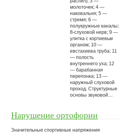
распил); 3 —
молоточек; 4 —
наковальня; 5 —
стремя; 6 —
полукружные каналы;
8-слуховой нерв; 9 —
улитка с кортиевьм
органом; 10 —
евстахиева труба; 11
— полость
внутреннего уха; 12
— барабанная
перепонка; 13 —
наружный слуховой
проход. Структурные
основы звуковой…
Нарушение ортофории
Значительные спортивные напряжения