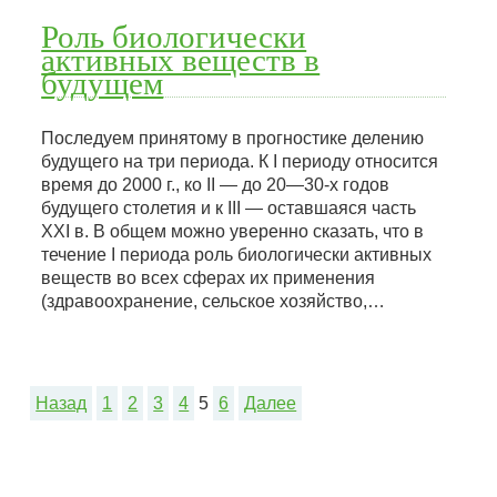
Роль биологически
активных веществ в
будущем
Последуем принятому в прогностике делению
будущего на три периода. К I периоду относится
время до 2000 г., ко II — до 20—30-х годов
будущего столетия и к III — оставшаяся часть
XXI в. В общем можно уверенно сказать, что в
течение I периода роль биологически активных
веществ во всех сферах их применения
(здравоохранение, сельское хозяйство,…
Назад
1
2
3
4
5
6
Далее