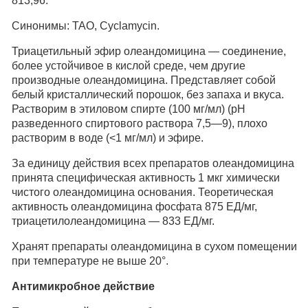
813,96.
Синонимы: ТАО, Cyclamycin.
Триацетильный эфир олеандомицина — соединение,
более устойчивое в кислой среде, чем другие
производные олеандомицина. Представляет собой
белый кристаллический порошок, без запаха и вкуса.
Растворим в этиловом спирте (100 мг/мл) (рН
разведенного спиртового раствора 7,5—9), плохо
растворим в воде (<1 мг/мл) и эфире.
За единицу действия всех препаратов олеандомицина
принята специфическая активность 1 мкг химически
чистого олеандомицина основания. Теоретическая
активность олеандомицина фосфата 875 ЕД/мг,
триацетилолеандомицина — 833 ЕД/мг.
Хранят препараты олеандомицина в сухом помещении
при температуре не выше 20°.
Антимикробное действие