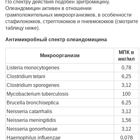
По спектру действия подобен эритромицину.
Олеандомицин активен в отношении
грамположительных микроорганизмов, в особенности
стафилококков, стрептококков и пневмококков (смотрите
таблицу ниже).
Антимикробный спектр олеандомицина
МПК в
Микроорганизм
мкг/мл
Listeria monocytogenes
0,78
Clostridium tetani
6,25
Clostridium sporogenes
3,12
Mycobacterium tuberculosis
100
Brucella bronchiseptica
6,25
Neisseria catarrhalis
3,12
Neisseria meningitidis
1,56
Neisseria gonorrhoeae
3,12
Haemophilus influenzae
0,078