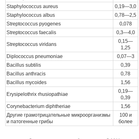
Staphylococcus aureus
0,19—3,0
Staphylococcus albus
0,78—2,5
Streptococcus pyogenes
0,078
Streptococcus faecalis
0,3—4,0
0,15—
Streptococcus viridans
1,25
Diplococcus pneumoniae
0,07—3
Bacillus subtilis
0,39
Bacillus anthracis
0,78
Bacillus mycoides
1,56
0,19—
Erysipelothrix rhusiopathiae
0,39
Corynebacterium diphtheriae
1,56
Другие грамотрицательные микроорганизмы
100 и
и патогенные грибы
более