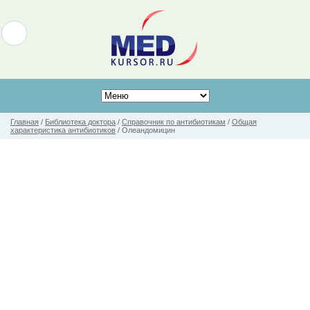
Главная
/
Библиотека доктора
/
Справочник по антибиотикам
/
Общая
характеристика антибиотиков
/
Олеандомицин