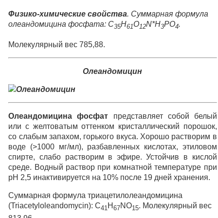
Физико-химические свойства
. Суммарная формула
олеандомицина фосфата: C
H
O
N*H
PO
.
35
61
12
3
4
Молекулярный вес 785,88.
Олеандомицин
Олеандомицина фосфат
представляет собой белый
или с желтоватым оттенком кристаллический порошок,
со слабым запахом, горького вкуса. Хорошо растворим в
воде (>1000 мг/мл), разбавленных кислотах, этиловом
спирте, слабо растворим в эфире. Устойчив в кислой
среде. Водный раствор при комнатной температуре при
рН 2,5 инактивируется на 10% после 19 дней хранения.
Суммарная формула триацетилолеандомицина
(Triacetyloleandomycin): C
H
NO
. Молекулярный вес
41
67
15