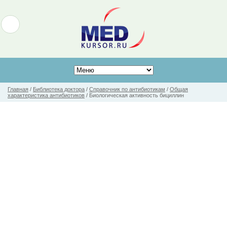
Главная
/
Библиотека доктора
/
Справочник по антибиотикам
/
Общая
характеристика антибиотиков
/
Биологическая активность бициллин