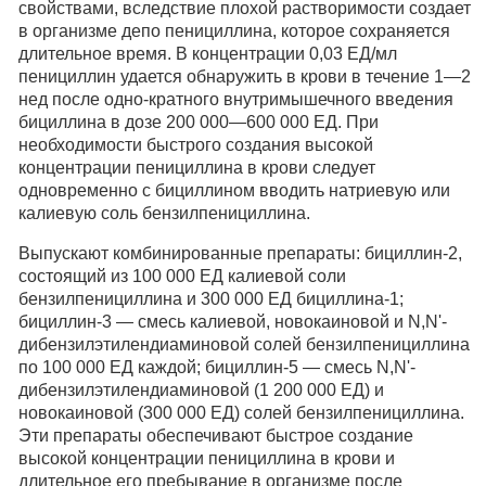
свойствами, вследствие плохой растворимости создает
в организме депо пенициллина, которое сохраняется
длительное время. В концентрации 0,03 ЕД/мл
пенициллин удается обнаружить в крови в течение 1—2
нед после одно-кратного внутримышечного введения
бициллина в дозе 200 000—600 000 ЕД. При
необходимости быстрого создания высокой
концентрации пенициллина в крови следует
одновременно с бициллином вводить натриевую или
калиевую соль бензилпенициллина.
Выпускают комбинированные препараты: бициллин-2,
состоящий из 100 000 ЕД калиевой соли
бензилпенициллина и 300 000 ЕД бициллина-1;
бициллин-3 — смесь калиевой, новокаиновой и N,N'-
дибензилэтилендиаминовой солей бензилпенициллина
по 100 000 ЕД каждой; бициллин-5 — смесь N,N'-
дибензилэтилендиаминовой (1 200 000 ЕД) и
новокаиновой (300 000 ЕД) солей бензилпенициллина.
Эти препараты обеспечивают быстрое создание
высокой концентрации пенициллина в крови и
длительное его пребывание в организме после