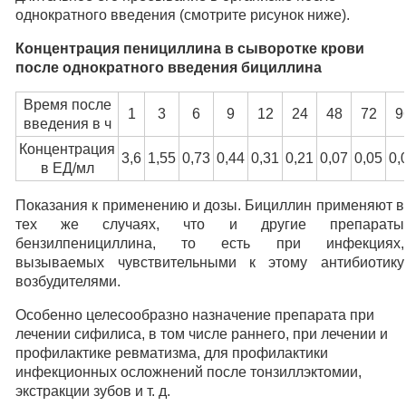
однократного введения (смотрите рисунок ниже).
Концентрация пенициллина в сыворотке крови
после однократного введения бициллина
Время после
1
3
6
9
12
24
48
72
9
введения в ч
Концентрация
3,6
1,55
0,73
0,44
0,31
0,21
0,07
0,05
0,
в ЕД/мл
Показания к применению и дозы. Бициллин применяют в
тех же случаях, что и другие препараты
бензилпенициллина, то есть при инфекциях,
вызываемых чувствительными к этому антибиотику
возбудителями.
Особенно целесообразно назначение препарата при
лечении сифилиса, в том числе раннего, при лечении и
профилактике ревматизма, для профилактики
инфекционных осложнений после тонзиллэктомии,
экстракции зубов и т. д.