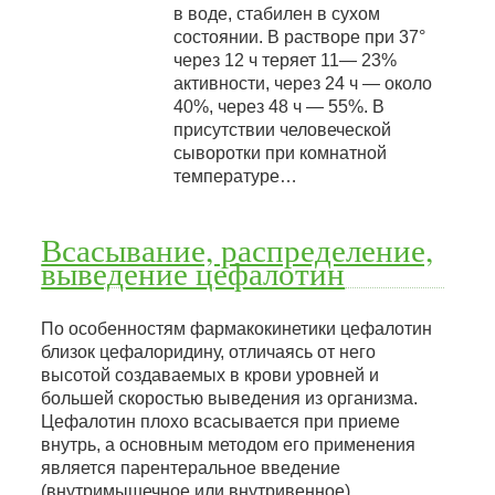
в воде, стабилен в сухом
состоянии. В растворе при 37°
через 12 ч теряет 11— 23%
активности, через 24 ч — около
40%, через 48 ч — 55%. В
присутствии человеческой
сыворотки при комнатной
температуре…
Всасывание, распределение,
выведение цефалотин
По особенностям фармакокинетики цефалотин
близок цефалоридину, отличаясь от него
высотой создаваемых в крови уровней и
большей скоростью выведения из организма.
Цефалотин плохо всасывается при приеме
внутрь, а основным методом его применения
является парентеральное введение
(внутримышечное или внутривенное).