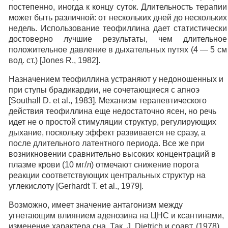
постепенно, иногда к концу суток. Длительность терапии
может быть различной: от нескольких дней до нескольких
недель. Использование теофиллина дает статистически
достоверно лучшие результаты, чем длительное
положительное давление в дыхательных путях (4 — 5 см
вод. ст.) [Jones R., 1982].
Назначением теофиллина устраняют у недоношенных и
при ступы брадикардии, не сочетающиеся с апноэ
[Southall D. et al., 1983]. Механизм терапевтического
действия теофиллина еще недостаточно ясен, но речь
идет не о простой стимуляции структур, регулирующих
дыхание, поскольку эффект развивается не сразу, а
после длительного латентного периода. Все же при
возникновении сравнительно высоких концентраций в
плазме крови (10 мг/л) отмечают снижение порога
реакции соответствующих центральных структур на
углекислоту [Gerhardt Т. et al., 1979].
Возможно, имеет значение антагонизм между
угнетающим влиянием аденозина на ЦНС и ксантинами,
изменение характера сна. Так, J. Dietrich и соавт. (1978)