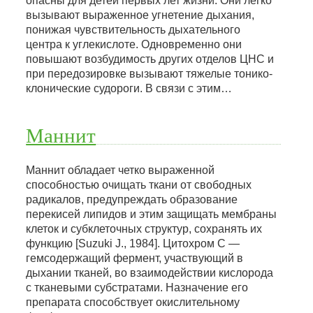
опасны для детей первых лет жизни. Они легко
вызывают выраженное угнетение дыхания,
понижая чувствительность дыхательного
центра к углекислоте. Одновременно они
повышают возбудимость других отделов ЦНС и
при передозировке вызывают тяжелые тонико-
клонические судороги. В связи с этим…
Маннит
Маннит обладает четко выраженной
способностью очищать ткани от свободных
радикалов, предупреждать образование
перекисей липидов и этим защищать мембраны
клеток и субклеточных структур, сохранять их
функцию [Suzuki J., 1984]. Цитохром С —
гемсодержащий фермент, участвующий в
дыхании тканей, во взаимодействии кислорода
с тканевыми субстратами. Назначение его
препарата способствует окислительному