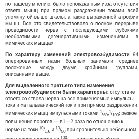
по нашему мнению, было непоказанным изза отсутствия
ответа мышц при прямом раздражении токами всей
упомянутой выше шкалы, а также выраженной атрофии
мышц. Все это свидетельствовало о полном перерыве
проводимости нерва с последующими глубокими
необратимыми дегенеративными изменениями в
мимических мышцах.
По характеру изменений электровозбудимости
94
оперированных нами больных занимали среднее
положение между двумя крайними группами,
описанными выше.
Для выделенного третьего типа изменения
электровозбудимости были характерны:
отсутствие
ответа со ствола нерва на все применяемые импульсы
тока и «а гальванический ток и при прямом раздражении
1
1
мимических мышц импульсными токами
/
,
/
; резкое
60
100
повышение порогов — в1—2 раза по отношению к
10
10
норме на токи
/
и
/
при сравнительно небольшом
1,6
50
100