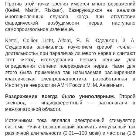
Против этой точки зрения имеется много возражений
(Kettel, Martin, Riskaer), базирующихся на анализе
многочисленных случаев, когда при отсутствии
фарадической возбудимости нерва наступало
самопроизвольное излечение.
Kettel, Collier, Licht, Alford, Я. Б. Юдельсон, 3. А.
Скударнова занимались изучением кривой «сила—
длительность» при параличах лицевого нерва и считают
этот метод исследования весьма ценным для
определения степени повреждения нерва. Нами для
этого была применена так называемая расширенная
классическая электродиагностика, разработанная в
Институте неврологии АМН России М. М. Аникиным.
Раздражение всегда было униполярным.
Второй
электрод — индифферентный — располагали в
межлопаточной области.
Источником тока являлся электронный стимулятор
системы Риччи, позволяющий получить импульсный ток
различной длительности (0,01—100 мсек) и частоты (1,5