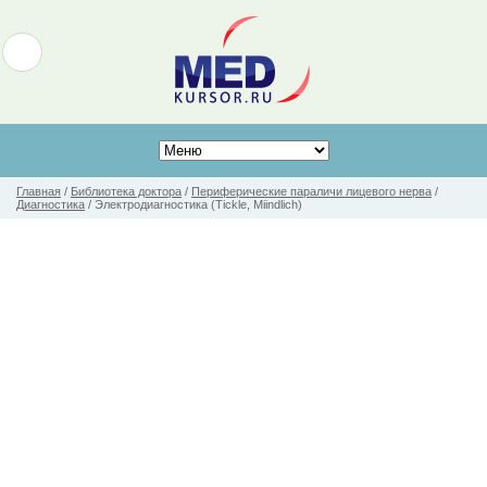
Главная
/
Библиотека доктора
/
Периферические параличи лицевого нерва
/
Диагностика
/
Электродиагностика (Tickle, Miindlich)