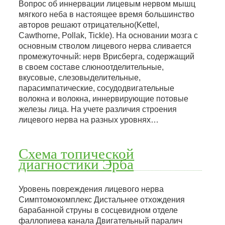
Вопрос об иннервации лицевым нервом мышц
мягкого неба в настоящее время большинство
авторов решают отрицательно(Kettel,
Cawthorne, Pollak, Tickle). На основании мозга с
основным стволом лицевого нерва сливается
промежуточный: нерв Врисберга, содержащий
в своем составе слюноотделительные,
вкусовые, слезовыделительные,
парасимпатические, сосудодвигательные
волокна и волокна, иннервирующие потовые
железы лица. На учете различия строения
лицевого нерва на разных уровнях…
Схема топической
диагностики Эрба
Уровень повреждения лицевого нерва
Симптомокомплекс Дистальнее отхождения
барабанной струны в сосцевидном отделе
фаллопиева канала Двигательный паралич