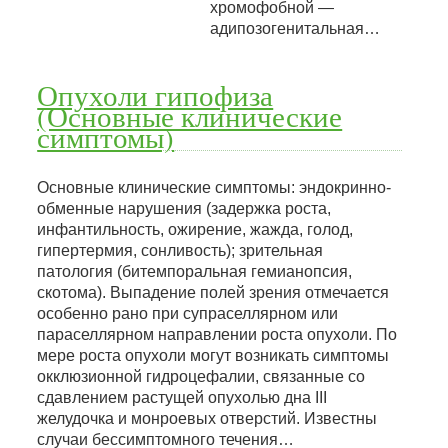
хромофобной —
адипозогенитальная…
Опухоли гипофиза
(Основные клинические
симптомы)
Основные клинические симптомы: эндокринно-
обменные нарушения (задержка роста,
инфантильность, ожирение, жажда, голод,
гипертермия, сонливость); зрительная
патология (битемпоральная гемианопсия,
скотома). Выпадение полей зрения отмечается
особенно рано при супраселлярном или
параселлярном направлении роста опухоли. По
мере роста опухоли могут возникать симптомы
окклюзионной гидроцефалии, связанные со
сдавлением растущей опухолью дна III
желудочка и монроевых отверстий. Известны
случаи бессимптомного течения…