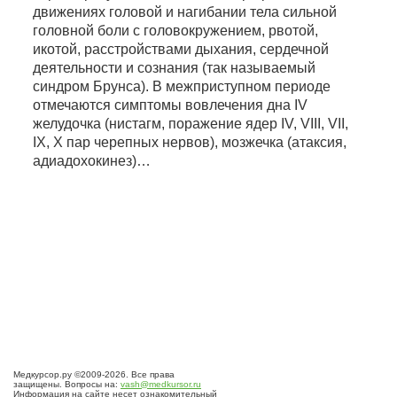
движениях головой и нагибании тела сильной
головной боли с головокружением, рвотой,
икотой, расстройствами дыхания, сердечной
деятельности и сознания (так называемый
синдром Брунса). В межприступном периоде
отмечаются симптомы вовлечения дна IV
желудочка (нистагм, поражение ядер IV, VIII, VII,
IX, X пар черепных нервов), мозжечка (атаксия,
адиадохокинез)…
Медкурсор.ру ©2009-2026. Все права
защищены. Вопросы на:
vash@medkursor.ru
Информация на сайте несет ознакомительный