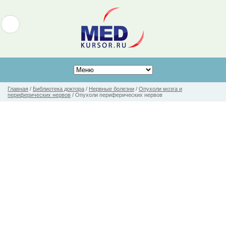
Главная
/
Библиотека доктора
/
Нервные болезни
/
Опухоли мозга и
периферических нервов
/
Опухоли периферических нервов