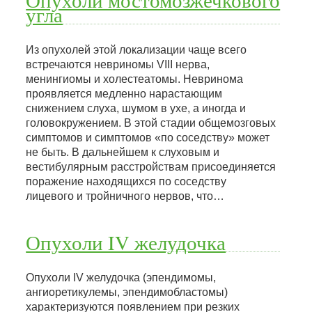
Опухоли мостомозжечкового
угла
Из опухолей этой локализации чаще всего
встречаются невриномы VIII нерва,
менингиомы и холестеатомы. Невринома
проявляется медленно нарастающим
снижением слуха, шумом в ухе, а иногда и
головокружением. В этой стадии общемозговых
симптомов и симптомов «по соседству» может
не быть. В дальнейшем к слуховым и
вестибулярным расстройствам присоединяется
поражение находящихся по соседству
лицевого и тройничного нервов, что…
Опухоли IV желудочка
Опухоли IV желудочка (эпендимомы,
ангиоретикулемы, эпендимобластомы)
характеризуются появлением при резких