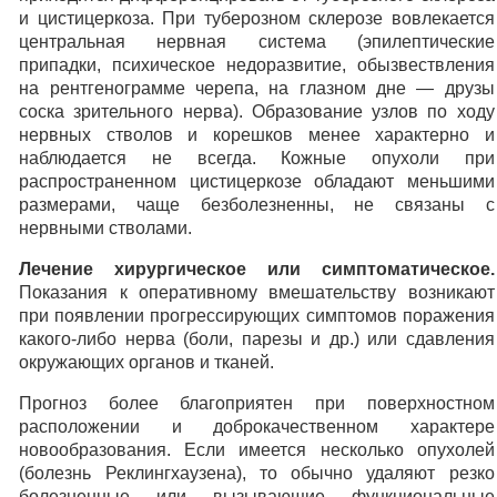
и цистицеркоза. При туберозном склерозе вовлекается
центральная нервная система (эпилептические
припадки, психическое недоразвитие, обызвествления
на рентгенограмме черепа, на глазном дне — друзы
соска зрительного нерва). Образование узлов по ходу
нервных стволов и корешков менее характерно и
наблюдается не всегда. Кожные опухоли при
распространенном цистицеркозе обладают меньшими
размерами, чаще безболезненны, не связаны с
нервными стволами.
Лечение хирургическое или симптоматическое.
Показания к оперативному вмешательству возникают
при появлении прогрессирующих симптомов поражения
какого-либо нерва (боли, парезы и др.) или сдавления
окружающих органов и тканей.
Прогноз более благоприятен при поверхностном
расположении и доброкачественном характере
новообразования. Если имеется несколько опухолей
(болезнь Реклингхаузена), то обычно удаляют резко
болезненные или вызывающие функциональные