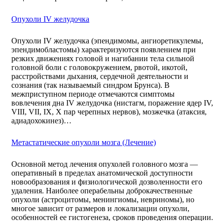
Опухоли IV желудочка
Опухоли IV желудочка (эпендимомы, ангиоретикулемы,
эпендимобластомы) характеризуются появлением при
резких движениях головой и нагибании тела сильной
головной боли с головокружением, рвотой, икотой,
расстройствами дыхания, сердечной деятельности и
сознания (так называемый синдром Брунса). В
межприступном периоде отмечаются симптомы
вовлечения дна IV желудочка (нистагм, поражение ядер IV,
VIII, VII, IX, X пар черепных нервов), мозжечка (атаксия,
адиадохокинез)…
Метастатические опухоли мозга (Лечение)
Основной метод лечения опухолей головного мозга —
оперативный в пределах анатомической доступности
новообразования и физиологической дозволенности его
удаления. Наиболее операбельны доброкачественные
опухоли (астроцитомы, менингиомы, невриномы), но
многое зависит от размеров и локализации опухоли,
особенностей ее гистогенеза, сроков проведения операции.