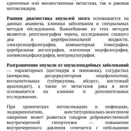
единичные или множественные метастазы, так и раковая
интоксикация.
Ранняя диагностика опухолей мозга
основывается на
данных анамнеза, клиники заболевания и специальных
методов обследования. Важнейшими из этих методов
являются: рентгенография черепа, исследование глазного
дна и цереброспинальной жидкости,
электроэнцефалография, компьютерная томография,
церебральная ангиография, изотопная энцефалография,
пневмоэнцефалография, вентрикулография.
Разграничение опухоли от опухолеподобных заболеваний
— паразитарных (цистицерк и эхинококк), сосудистых
(аневризма, дисциркуляторная энцефалопатия),
воспалительных (туберкулома, абсцесс, кистозный
арахноидит), а также от метастазов рака в мозг
основывается на клинике и дополнительных
исследованиях.
При хронических интоксикациях и инфекциях,
эндокринопатиях, конституционально-экзогенном
ожирении может развиться синдром доброкачественной
внутричерепной гипертензии — повышение
внутричерепного давления сочетается с небольшими