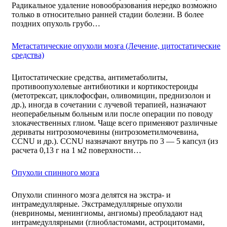
Радикальное удаление новообразования нередко возможно
только в относительно ранней стадии болезни. В более
поздних опухоль грубо…
Метастатические опухоли мозга (Лечение, цитостатические
средства)
Цитостатические средства, антиметаболиты,
противоопухолевые антибиотики и кортикостероиды
(метотрексат, циклофосфан, оливомицин, преднизолон и
др.), иногда в сочетании с лучевой терапией, назначают
неоперабельным больным или после операции по поводу
злокачественных глиом. Чаще всего применяют различные
дериваты нитрозомочевины (нитрозометилмочевина,
CCNU и др.). CCNU назначают внутрь по 3 — 5 капсул (из
расчета 0,13 г на 1 м2 поверхности…
Опухоли спинного мозга
Опухоли спинного мозга делятся на экстра- и
интрамедуллярные. Экстрамедуллярные опухоли
(невриномы, менингиомы, ангиомы) преобладают над
интрамедуллярными (глиобластомами, астроцитомами,