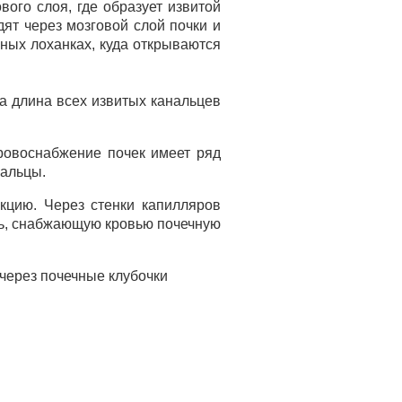
вого слоя, где образует извитой
ят через мозговой слой почки и
ных лоханках, куда открываются
 а длина всех извитых канальцев
Кровоснабжение почек имеет ряд
нальцы.
кцию. Через стенки капилляров
ть, снабжающую кровью почечную
 через почечные клубочки