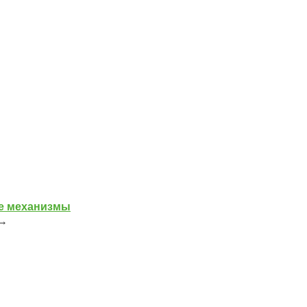
е механизмы
→