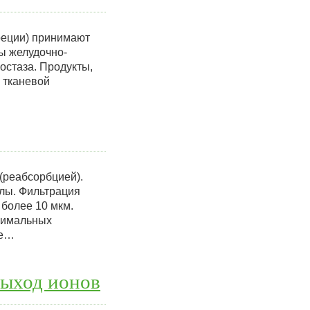
реции) принимают
ны желудочно-
остаза. Продукты,
 тканевой
(реабсорбцией).
улы. Фильтрация
более 10 мкм.
ксимальных
ые…
Выход ионов