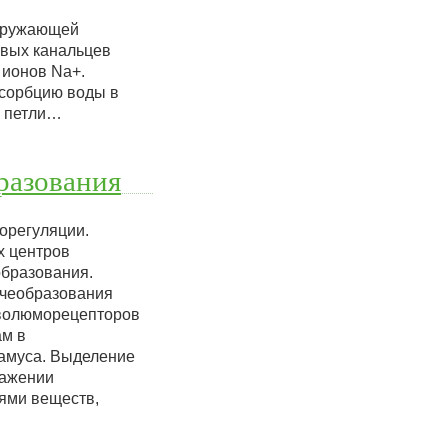
окружающей
евых канальцев
 ионов Na+.
бсорбцию воды в
и петли…
разования
орегуляции.
х центров
образования.
чеобразования
 волюморецепторов
ам в
ламуса. Выделение
ражении
ями веществ,