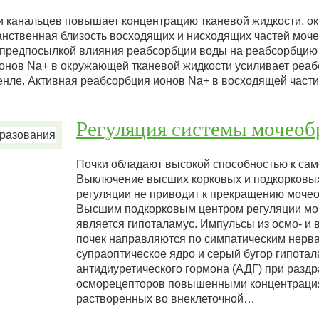
и канальцев повышает концентрацию тканевой жидкости, 
нственная близость восходящих и нисходящих частей моч
 предпосылкой влияния реабсорбции воды на реабсорбцию
онов Na+ в окружающей тканевой жидкости усиливает реа
енле. Активная реабсорбция ионов Na+ в восходящей част
Регуляция системы мочеоб
Почки обладают высокой способностью к сам
Выключение высших корковых и подкорковы
регуляции не приводит к прекращению моче
Высшим подкорковым центром регуляции мо
является гипоталамус. Импульсы из осмо- и
почек направляются по симпатическим нерв
супраоптическое ядро и серый бугор гипота
антидиуретического гормона (АДГ) при разд
осморецепторов повышенными концентраци
растворенных во внеклеточной…