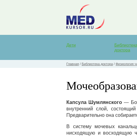
Дети
Библиотек
доктора
Главная
/
Библиотека доктора
/
Физиология ч
Мочеобразова
Капсула Шумлянского
— Боу
внутренний слой, состоящий
Предварительно она собираетс
В систему мочевых канальц
нисходящую и восходящую ча