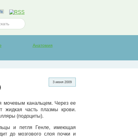
е
Анатомия
)
3 июня 2009
 мочевым канальцем. Через ее
ит жидкая часть плазмы крови.
илляры (подоциты).
льцы и петля Генле, имеющая
дит до мозгового слоя почки и