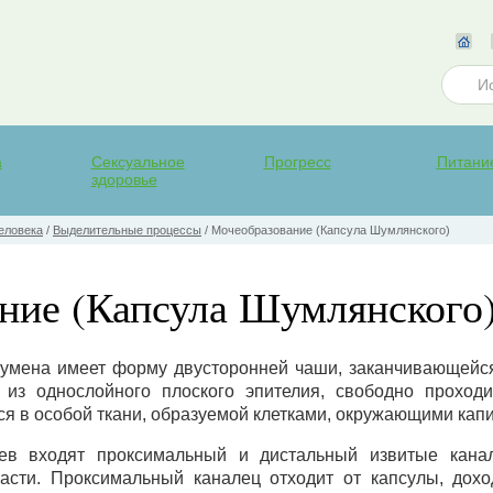
а
Сексуальное
Прогресс
Питани
здоровье
еловека
/
Выделительные процессы
/
Мочеобразование (Капсула Шумлянского)
ние (Капсула Шумлянского
мена имеет форму двусторонней чаши, заканчивающейся
 из однослойного плоского эпителия, свободно проход
я в особой ткани, образуемой клетками, окружающими кап
ев входят проксимальный и дистальный извитые кана
сти. Проксимальный каналец отходит от капсулы, дохо