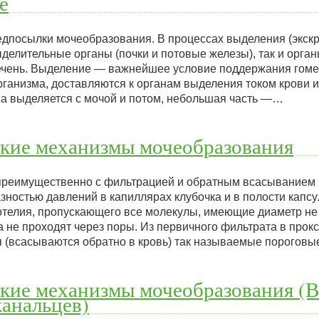
е
дпосылки мочеобразования. В процессах выделения (экск
делительные органы (почки и потовые железы), так и орга
 печень. Выделение — важнейшее условие поддержания гоме
ганизма, доставляются к органам выделения током крови и
са выделяется с мочой и потом, небольшая часть —…
кие механизмы мочеобразования
преимущественно с фильтрацией и обратным всасыванием 
зностью давлений в капиллярах клубочка и в полости капс
отелия, пропускающего все молекулы, имеющие диаметр не 
 не проходят через поры. Из первичного фильтрата в про
 (всасываются обратно в кровь) так называемые порогов
кие механизмы мочеобразования (
канальцев)