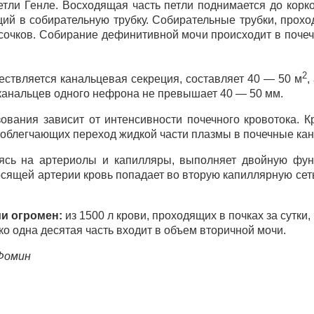
тли Генле. Восходящая часть петли поднимается до корко
ий в собирательную трубку. Собирательные трубки, проход
сочков. Собирание дефинитивной мочи происходит в почеч
2
ествляется канальцевая секреция, составляет 40 — 50 м
,
 канальцев одного нефрона не превышает 40 — 50 мм.
ования зависит от интенсивности почечного кровотока. 
 облегчающих переход жидкой части плазмы в почечные ка
яясь на артериолы и капилляры, выполняет двойную фун
осящей артерии кровь попадает во вторую капиллярную се
и огромен:
из 1500 л крови, проходящих в почках за сутки,
ько одна десятая часть входит в объем вторичной мочи.
 Фомин