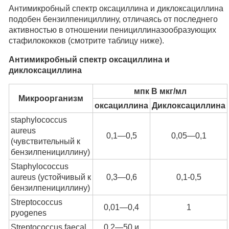
Антимикробный спектр оксациллина и диклоксациллина
подобен бензилпенициллину, отличаясь от последнего
активностью в отношении пенициллиназообразующих
стафилококков (смотрите таблицу ниже).
Антимикробный спектр оксациллина и
диклоксациллина
мпк В мкг/мл
Микроорганизм
оксациллина
Диклоксациллина
staphylococcus
aureus
0,1—0,5
0,05—0,1
(чувствительный к
бензилпенициллину)
Staphylococcus
aureus (устойчивый к
0,3—0,6
0,1-0,5
бензилпенициллину)
Streptococcus
0,01—0,4
1
pyogenes
Streptococcus faecal
0,2—50 и