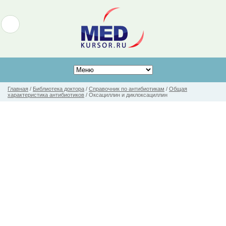
Главная
/
Библиотека доктора
/
Справочник по антибиотикам
/
Общая
характеристика антибиотиков
/
Оксациллин и диклоксациллин