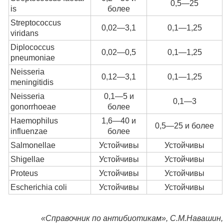
0,5—25
is
более
Streptococcus
0,02—3,1
0,1—1,25
viridans
Diplococcus
0,02—0,5
0,1—1,25
pneumoniae
Neisseria
0,12—3,1
0,1—1,25
meningitidis
Neisseria
0,1—5 и
0,1—3
gonorrhoeae
более
Haemophilus
1,6—40 и
0,5—25 и более
influenzae
более
Salmonellae
Устойчивы
Устойчивы
Shigellae
Устойчивы
Устойчивы
Proteus
Устойчивы
Устойчивы
Escherichia coli
Устойчивы
Устойчивы
«Справочник по антибиотикам», С.М.Навашин,