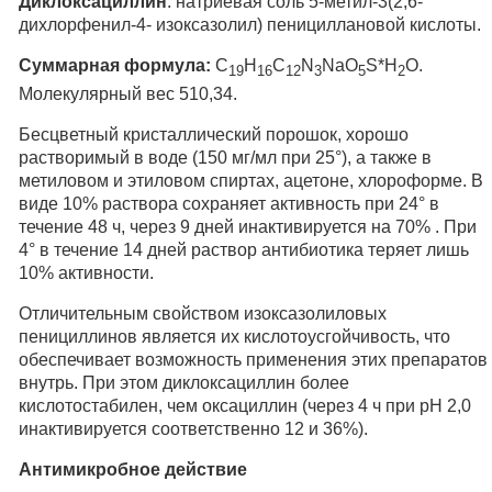
Диклоксациллин
: натриевая соль 5-метил-3(2,6-
дихлорфенил-4- изоксазолил) пенициллановой кислоты.
Суммарная формула:
C
H
C
N
NaО
S*H
О.
19
16
12
3
5
2
Молекулярный вес 510,34.
Бесцветный кристаллический порошок, хорошо
растворимый в воде (150 мг/мл при 25°), а также в
метиловом и этиловом спиртах, ацетоне, хлороформе. В
виде 10% раствора сохраняет активность при 24° в
течение 48 ч, через 9 дней инактивируется на 70% . При
4° в течение 14 дней раствор антибиотика теряет лишь
10% активности.
Отличительным свойством изоксазолиловых
пенициллинов является их кислотоусгойчивость, что
обеспечивает возможность применения этих препаратов
внутрь. При этом диклоксациллин более
кислотостабилен, чем оксациллин (через 4 ч при рН 2,0
инактивируется соответственно 12 и 36%).
Антимикробное действие