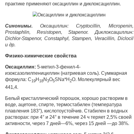
практике применяют оксациллин и диклоксациллин.
Синонимы.
Оксациллин: Cryptocillin, Micropenin,
Prostaphlin, Resistopen, Stapenor. Диклоксациллин:
Dichlor-Stapenor, Constaphyl, Stampen, Veracillin, Diclocil
и др.
Физико-химические свойства
Оксациллин:
5-метил-3-фенил-4-
изоксазолилпенициллин (натриевая соль). Суммарная
формула: C
H
N
O
SNa*H
O. Молекулярный вес
19
18
3
5
2
441,4.
Белый кристаллический порошок, хорошо растворим в
воде, ацетоне, спирте, термостабилен (температура
плавления 183°), кислотоустойчив. Стабилен в водных
растворах: при 4° и 24° в течение 24 ч теряет 2,5% своей
активности, через 7 дней—6%, через 15 дней —до 38%.