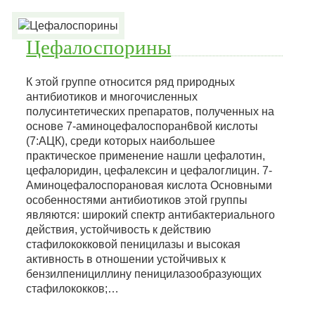
Цефалоспорины
К этой группе относится ряд природных
антибиотиков и многочисленных
полусинтетических препаратов, полученных на
основе 7-аминоцефалоспоран6вой кислоты
(7:АЦК), среди которых наибольшее
практическое применение нашли цефалотин,
цефалоридин, цефалексин и цефалоглицин. 7-
Аминоцефалоспорановая кислота Основными
особенностями антибиотиков этой группы
являются: широкий спектр антибактериального
действия, устойчивость к действию
стафилококковой пеницилазы и высокая
активность в отношении устойчивых к
бензилпенициллину пеницилазообразующих
стафилококков;…