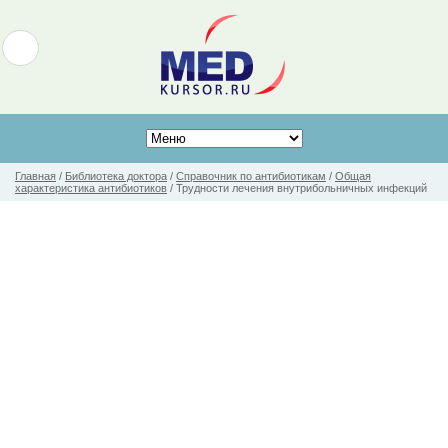
Главная
/
Библиотека доктора
/
Справочник по антибиотикам
/
Общая
характеристика антибиотиков
/
Трудности лечения внутрибольничных инфекций