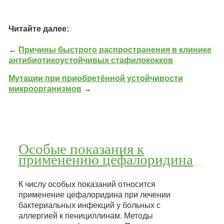
Читайте далее:
←
Причины быстрого распространения в клинике
антибиотикоустойчивых стафилококков
Мутации при приобретённой устойчивости
микроорганизмов
→
Особые показания к
применению цефалоридина
К числу особых показаний относится
применение цефалоридина при лечении
бактериальных инфекций у больных с
аллергией к пенициллинам. Методы