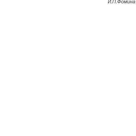
И.П.Фомина