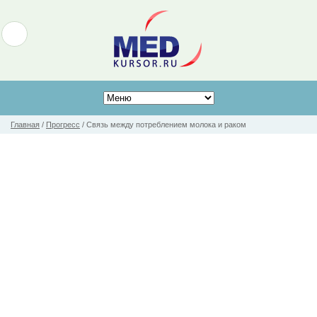
Главная
/
Прогресс
/
Связь между потреблением молока и раком