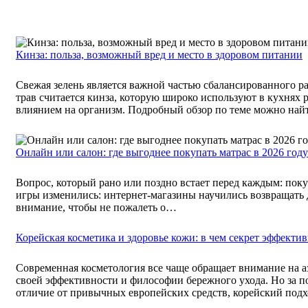
Кинза: польза, возможный вред и место в здоровом питании
Свежая зелень является важной частью сбалансированного 
трав считается кинза, которую широко используют в кухнях р
влиянием на организм. Подробный обзор по теме можно на
Онлайн или салон: где выгоднее покупать матрас в 2026 году
Вопрос, который рано или поздно встает перед каждым: покуп
игры изменились: интернет-магазины научились возвращать д
внимание, чтобы не пожалеть о…
Корейская косметика и здоровье кожи: в чем секрет эффекти
Современная косметология все чаще обращает внимание на аз
своей эффективности и философии бережного ухода. Но за по
отличие от привычных европейских средств, корейский по