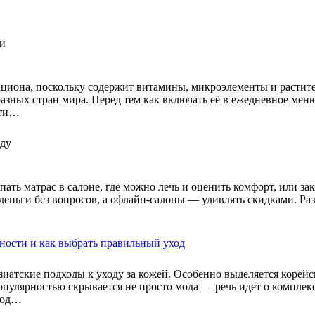
рациона, поскольку содержит витамины, микроэлементы и расти
азных стран мира. Перед тем как включать её в ежедневное меню
йти…
ать матрас в салоне, где можно лечь и оценить комфорт, или за
еньги без вопросов, а офлайн-салоны — удивлять скидками. Раз
вности и как выбрать правильный уход
иатские подходы к уходу за кожей. Особенно выделяется корейс
пулярностью скрывается не просто мода — речь идет о комплекс
дход…