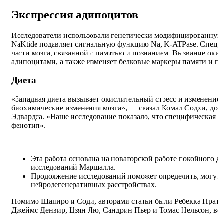
Экспрессия адипоцитов
Исследователи использовали генетически модифицированную
NaKtide подавляет сигнальную функцию Na, K-ATPase. Спе
части мозга, связанной с памятью и познанием. Вызвание о
адипоцитами, а также изменяет белковые маркеры памяти и 
Диета
«Западная диета вызывает окислительный стресс и изменени
биохимические изменения мозга», — сказал Комал Содхи, д
Эдвардса. «Наше исследование показало, что специфическа
фенотип».
Эта работа основана на новаторской работе покойного
исследований Маршалла.
Продолжение исследований поможет определить, могут
нейродегенеративных расстройствах.
Помимо Шапиро и Соди, авторами статьи были Ребекка Пратт
Джеймс Денвир, Цзян Лю, Сандрин Пьер и Томас Нельсон, в