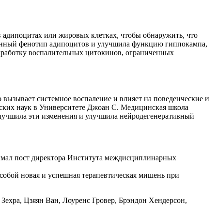
 адипоцитах или жировых клетках, чтобы обнаружить, что
ненный фенотип адипоцитов и улучшила функцию гиппокампа,
выработку воспалительных цитокинов, ограниченных
 вызывает системное воспаление и влияет на поведенческие и
ских наук в Университете Джоан С. Медицинская школа
улучшила эти изменения и улучшила нейродегенеративный
анимал пост директора Института междисциплинарных
собой новая и успешная терапевтическая мишень при
ехра, Цзяян Ван, Лоуренс Гровер, Брэндон Хендерсон,