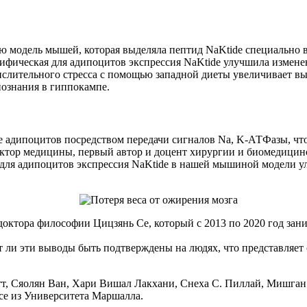
 модель мышей, которая выделяла пептид NaKtide специально в
цифическая для адипоцитов экспрессия NaKtide улучшила изме
кислительного стресса с помощью западной диеты увеличивает 
познания в гиппокампе.
е адипоцитов посредством передачи сигналов Na, K-АТФазы, что
октор медицины, первый автор и доцент хирургии и биомедицин
я для адипоцитов экспрессия NaKtide в нашей мышиной модели 
 доктора философии Цицзянь Се, который с 2013 по 2020 год з
 ли эти выводы быть подтверждены на людях, что представляет 
, Сяолян Ван, Хари Вишал Лакхани, Снеха С. Пиллай, Мишган З
се из Университета Маршалла.