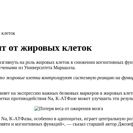
 клеток
ит от жировых клеток
взглянуть на роль жировых клеток в снижении когнитивных фун
 учеными из Университета Маршалла.
, что жировые клетки контролируют системную реакцию на функц
яет на экспрессию важных белковых маркеров в жировых клетк
етки противодействия Na, K-АТФазе может улучшить эти резуль
 Na, K-АТФазы, особенно в адипоцитах, играет центральную ро
памяти и когнитивных функций», — сказал старший автор Джозе