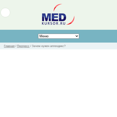
Главная
/
Прогресс
/
Зачем нужен аппендикс?