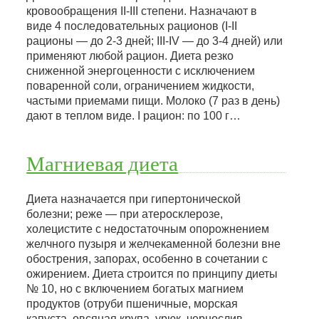
кровообращения II-III степени. Назначают в
виде 4 последовательных рационов (I-II
рационы — до 2-3 дней; III-IV — до 3-4 дней) или
применяют любой рацион. Диета резко
сниженной энергоценности с исключением
поваренной соли, ограничением жидкости,
частыми приемами пищи. Молоко (7 раз в день)
дают в теплом виде. I рацион: по 100 г…
Магниевая диета
Диета назначается при гипертонической
болезни; реже — при атеросклерозе,
холецистите с недостаточным опорожнением
желчного пузыря и желчекаменной болезни вне
обострения, запорах, особенно в сочетании с
ожирением. Диета строится по принципу диеты
№ 10, но с включением богатых магнием
продуктов (отруби пшеничные, морская
капуста, овсяная крупа, урюк, чернослив,