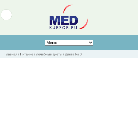
Главная
/
Питание
/
Лечебные диеты
/
Диета № 3