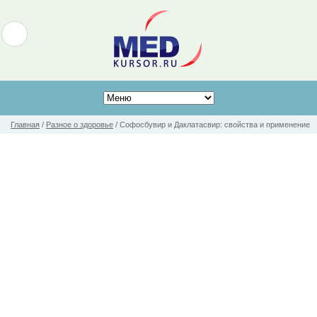
Главная
/
Разное о здоровье
/
Софосбувир и Даклатасвир: свойства и применение