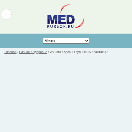
Главная
/
Разное о здоровье
/
Из чего сделаны зубные имплантаты?