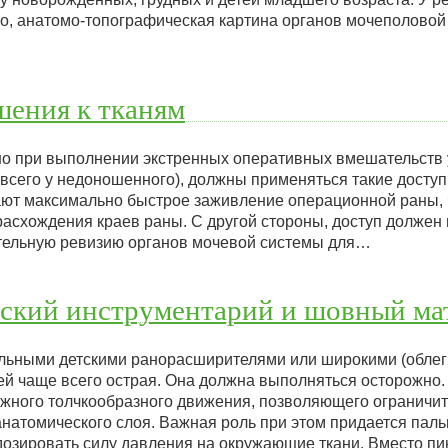
го, анатомо-топографическая картина органов мочеполово
шения к тканям
нно при выполнении экстренных оперативных вмешательств
 всего у недоношенного), должны применяться такие доступ
ют максимально быстрое заживление операционной раны, 
асхождения краев раны. С другой стороны, доступ должен 
тельную ревизию органов мочевой системы для…
еский инструментарий и шовный ма
льными детскими ранорасширителями или широкими (облег
ей чаще всего острая. Она должна выполняться осторожно.
жного толчкообразного движения, позволяющего ограничить
натомического слоя. Важная роль при этом придается пальц
дозировать силу давления на окружающие ткани. Вместо п