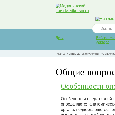
Дети
Библиотек
доктора
Главная
/
Дети
/
Детская урология
/
Общие во
Общие вопрос
Особенности оп
Особенности оперативной т
определяются анатомически
органа, подвергающегося о
выражены эти особенности 