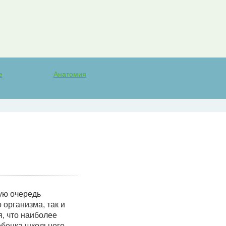
е
Анатомия
ую очередь
организма, так и
, что наиболее
ебенка школьного