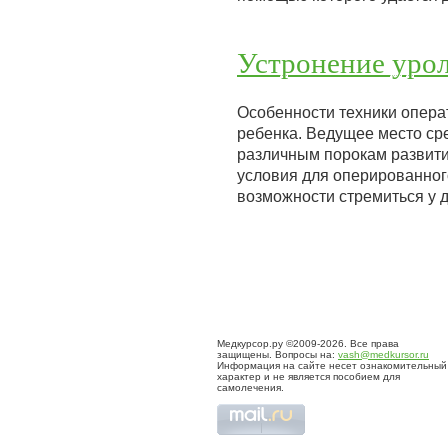
Устронение уро
Особенности техники опера
ребенка. Ведущее место ср
различным порокам развити
условия для оперированного
возможности стремиться у д
Медкурсор.ру ©2009-2026. Все права
защищены. Вопросы на:
vash@medkursor.ru
Информация на сайте несет ознакомительный
характер и не является пособием для
самолечения.