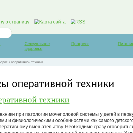
а
Сексуальное
Прогресс
Питани
здоровье
просы оперативной техники
ы оперативной техники
еративной техники
ехники при патологии мочеполовой системы у детей в перв
ми и физиологическими особенностями как самого детского 
перативному вмешательству. Необходимо сразу оговориться
у новорожденных, грудных и детей младшего возраста. У р