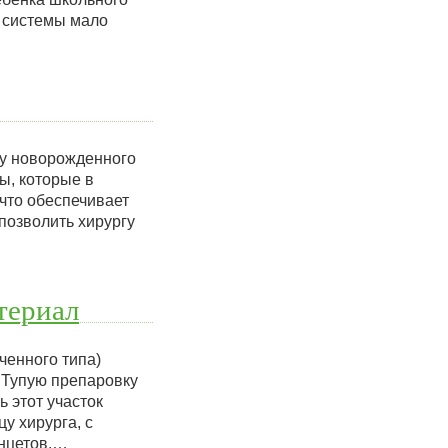
й системы мало
 у новорожденного
ы, которые в
что обеспечивает
позволить хирургу
териал
ченного типа)
 Тупую препаровку
 этот участок
у хирурга, с
инцетов,…