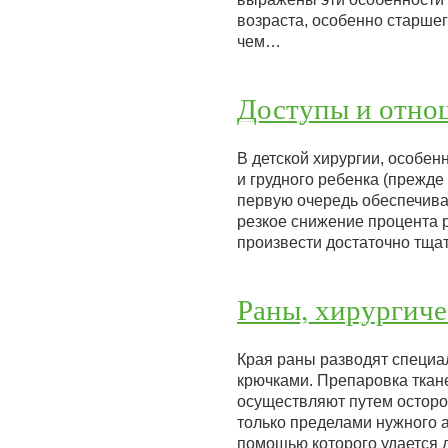
возраста, особенно старше
чем…
Доступы и отно
В детской хирургии, особе
и грудного ребенка (прежде
первую очередь обеспечива
резкое снижение процента р
произвести достаточно тща
Раны, хирургич
Края раны разводят специа
крючками. Препаровка ткан
осуществляют путем осторо
только пределами нужного а
помощью которого удается 