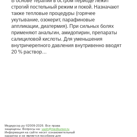
В основе терапии в остром периоде лежит
строгий постельный режим и покой. Назначают
также тепловые процедуры (горячее
укутывание, озокерит, парафиновые
аппликации, диатермия). При сильных болях
применяют анальгин, амидопирин, препараты
салициловой кислоты. Для уменьшения
внутричерепного давления внутривенно вводят
20 % раствор…
Медкурсор.ру ©2009-2026. Все права
защищены. Вопросы на:
vash@medkursor.ru
Информация на сайте несет ознакомительный
характер и не является пособием для