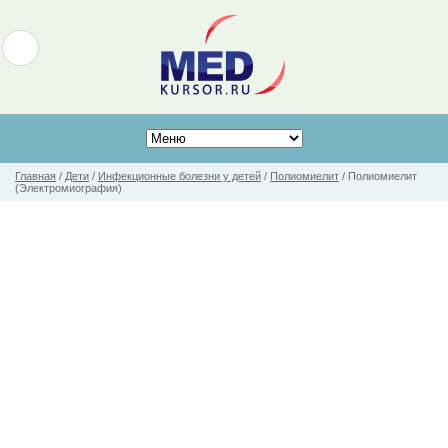
Главная
/
Дети
/
Инфекционные болезни у детей
/
Полиомиелит
/
Полиомиелит
(Электромиография)