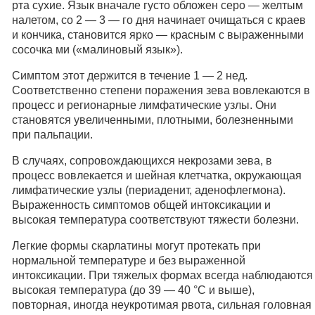
рта сухие. Язык вначале густо обложен серо — желтым
налетом, со 2 — 3 — го дня начинает очищаться с краев
и кончика, становится ярко — красным с выраженными
сосочка ми («малиновый язык»).
Симптом этот держится в течение 1 — 2 нед.
Соответственно степени поражения зева вовлекаются в
процесс и регионарные лимфатические узлы. Они
становятся увеличенными, плотными, болезненными
при пальпации.
В случаях, сопровождающихся некрозами зева, в
процесс вовлекается и шейная клетчатка, окружающая
лимфатические узлы (периаденит, аденофлегмона).
Выраженность симптомов общей интоксикации и
высокая температура соответствуют тяжести болезни.
Легкие формы скарлатины могут протекать при
нормальной температуре и без выраженной
интоксикации. При тяжелых формах всегда наблюдаются
высокая температура (до 39 — 40 °С и выше),
повторная, иногда неукротимая рвота, сильная головная