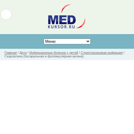
Главная
/
Дети
/
Инфекционные болезни у детей
/
Стрептококковая инфекция
/
Скарлатина (Катаральная и фолликулярная ангина)