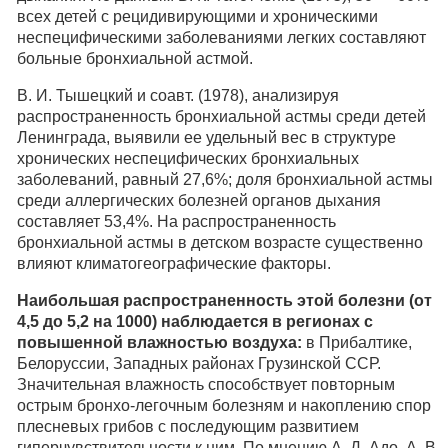
всех детей с рецидивирующими и хроническими
неспецифическими заболеваниями легких составляют
больные бронхиальной астмой.
В. И. Тышецкий и соавт. (1978), анализируя
распространенность бронхиальной астмы среди детей
Ленинграда, выявили ее удельный вес в структуре
хронических неспецифических бронхиальных
заболеваний, равный 27,6%; доля бронхиальной астмы
среди аллергических болезней органов дыхания
составляет 53,4%. На распространенность
бронхиальной астмы в детском возрасте существенно
влияют климатогеографические факторы.
Наибольшая распространенность этой болезни (от
4,5 до 5,2 на 1000) наблюдается в регионах с
повышенной влажностью воздуха:
в Прибалтике,
Белоруссии, Западных районах Грузинской ССР.
Значительная влажность способствует повторным
острым бронхо-легочным болезням и накоплению спор
плесневых грибов с последующим развитием
гиперчувствительности к ним. По мнению А. Д. Адо, А. В.