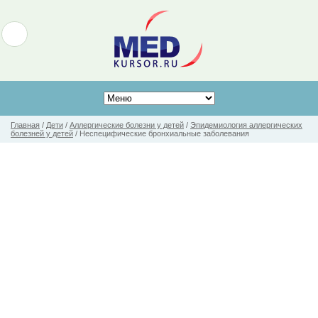
Главная
/
Дети
/
Аллергические болезни у детей
/
Эпидемиология аллергических
болезней у детей
/
Неспецифические бронхиальные заболевания