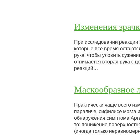
Изменения зрач
При исследовании реакции з
которые все время остаютс
рука, чтобы уловить сужени
отнимается вторая рука с ц
реакций…
Маскообразное 
Практически чаще всего изм
параличе, сифилисе мозга 
обнаружения симптома Арга
то: понижение поверхностно
(иногда только неравномер