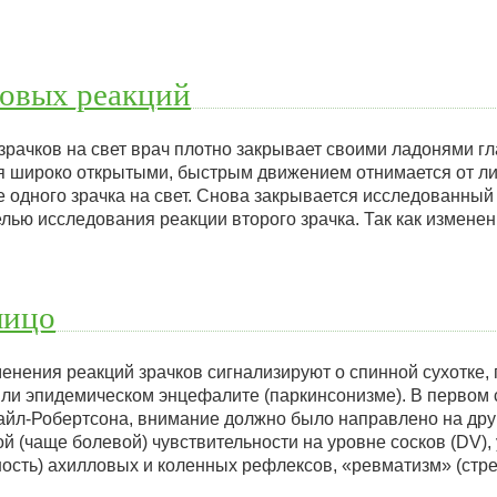
ковых реакций
рачков на свет врач плотно закрывает своими ладонями гл
я широко открытыми, быстрым движением отнимается от ли
е одного зрачка на свет. Снова закрывается исследованный
елью исследования реакции второго зрачка. Так как измене
лицо
енения реакций зрачков сигнализируют о спинной сухотке,
или эпидемическом энцефалите (паркинсонизме). В первом 
йл-Робертсона, внимание должно было направлено на друг
й (чаще болевой) чувствительности на уровне сосков (DV), 
ность) ахилловых и коленных рефлексов, «ревматизм» (с