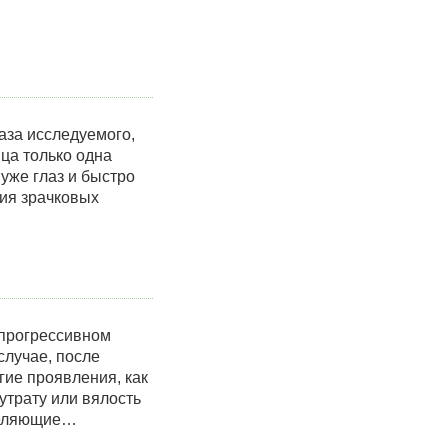
аза исследуемого,
ца только одна
 уже глаз и быстро
ния зрачковых
 прогрессивном
случае, после
ие проявления, как
утрату или вялость
треляющие…