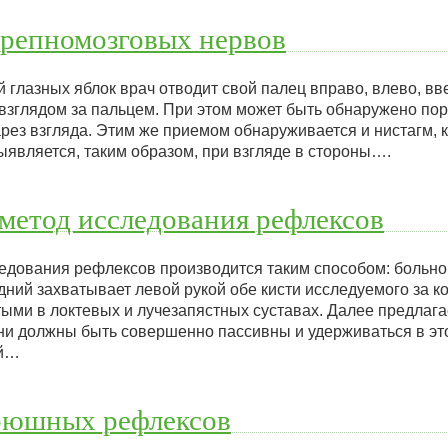
ерепномозговых нервов
глазных яблок врач отводит свой палец вправо, влево, вве
 взглядом за пальцем. При этом может быть обнаружено по
рез взгляда. Этим же приемом обнаруживается и нистагм, 
ыявляется, таким образом, при взгляде в стороны….
метод исследования рефлексов
едования рефлексов производится таким способом: больно
дний захватывает левой рукой обе кисти исследуемого за к
тыми в локтевых и лучезапястных суставах. Далее предлага
 они должны быть совершенно пассивны и удерживаться в э
ой…
рюшных рефлексов