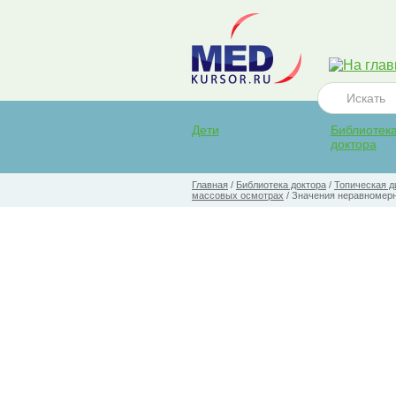
Дети
Библиотек
доктора
Главная
/
Библиотека доктора
/
Топическая д
массовых осмотрах
/
Значения неравномерн