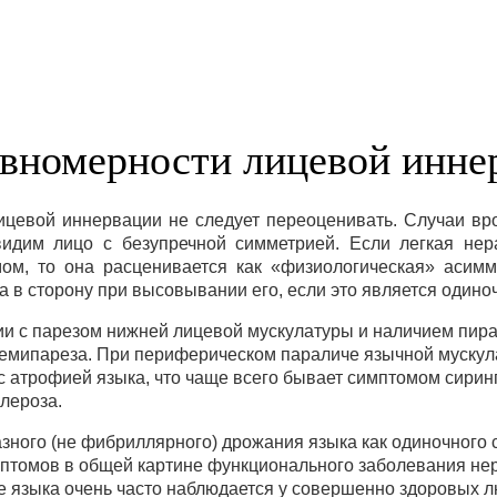
авномерности лицевой инне
ицевой иннервации не следует переоценивать. Случаи вр
видим лицо с безупречной симметрией. Если легкая не
ом, то она расценивается как «физиологическая» асимме
а в сторону при высовывании его, если это является один
ии с парезом нижней лицевой мускулатуры и наличием пир
гемипареза. При периферическом параличе язычной муску
 атрофией языка, что чаще всего бывает симптомом сирин
лероза.
зного (не фибриллярного) дрожания языка как одиночного 
имптомов в общей картине функционального заболевания н
ие языка очень часто наблюдается у совершенно здоровых л