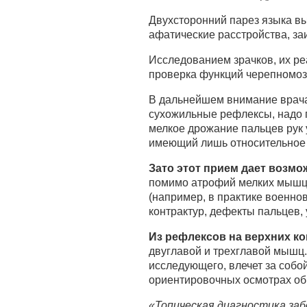
Двухсторонний парез языка вы
афатические расстройства, за
Исследованием зрачков, их ре
проверка функций черепномоз
В дальнейшем внимание врача
сухожильные рефлексы, надо 
мелкое дрожание пальцев рук 
имеющий лишь относительное 
Зато этот прием дает возмо
помимо атрофий мелких мышц к
(например, в практике военно
контрактур, дефекты пальцев, 
Из рефлексов на верхних к
двуглавой и трехглавой мышц. 
исследующего, влечет за собо
ориентировочных осмотрах обы
«Топическая диагностика заб