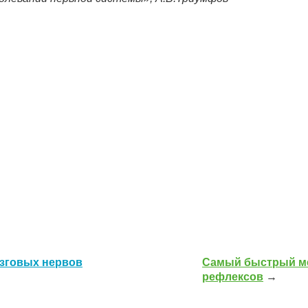
зговых нервов
Самый быстрый ме
рефлексов
→