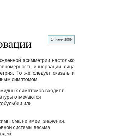
рвации
14 июля 2009
ожденной асимметрии настолько
равномерность иннервации лица
трия. То же следует сказать и
очным симптомом.
амидных симптомов входит в
латуры отмечаются
гобульбии или
симптома не имеет значения,
ервной системы весьма
юдей.