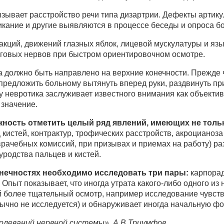
зывает расстройство речи типа дизартрии. Дефекты артику
икание и другие выявляются в процессе беседы и опроса бо
акций, движений глазных яблок, лицевой мускулатуры и яз
говых нервов при быстром ориентировочном осмотре.
 должно быть направлено на верхние конечности. Прежде 
предложить больному вытянуть вперед руки, раздвинуть пр
у невротика заслуживает известного внимания как объекти
значение.
жность отметить целый ряд явлений, имеющих не толь
истей, контрактур, трофических расстройств, акроцианоза 
врачебных комиссий, при призывах и приемах на работу) р
уродства пальцев и кистей.
онечностях необходимо исследовать три пары:
карпорад
Опыт показывает, что иногда утрата какого-либо одного из
й более тщательный осмотр, например исследование чувств
чно не исследуется) и обнаруживает иногда начальную фо
олеваний нервной системы», А.В.Триумфов