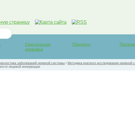
а
Сексуальное
Прогресс
Питани
здоровье
иагностика заболеваний нервной системы
/
Методика краткого исследования нервной 
ости лицевой иннервации