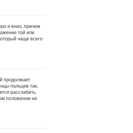
рх и вниз, причем
ражение той или
который чаще всего
й продолжает
онцы пальцев так,
ется расслабить
том положении не