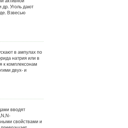
ой активной
 др. Уголь дают
оде. Взвесью
скают в ампулах по
орида натрия или в
ся к комплексонам
гими двух- и
идами вводят
,N,N-
ьными свойствами и
н превращает