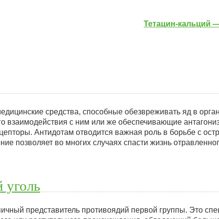
Тетацин-кальций 
медицинские средства, способные обезвреживать яд в орга
го взаимодействия с ним или же обеспечивающие антагониз
цепторы. Антидотам отводится важная роль в борьбе с ос
ие позволяет во многих случаях спасти жизнь отравленного
 уголь
пичный представитель противоядий первой группы. Это сп