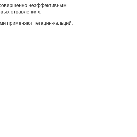
ся совершенно неэффективным
овых отравлениях.
ми применяют тетацин-кальций.