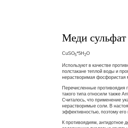
Меди сульфат
CuSO
*5Н
О
5
2
Используют в качестве против
полстакане теплой воды и пр
нерастворимая фосфористая 
Перечисленные противоядия п
такого типа относили также An
Считалось, что применение ук
нерастворимые соли. В настоя
эффективностью, поэтому его
К противоядиям, антидотное д