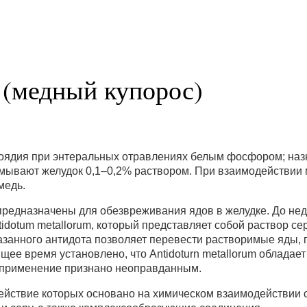
 (медный купорос)
оядия при энтеральных отравлениях белым фосфором; назна
омывают желудок 0,1–0,2% раствором. При взаимодействии
медь.
редназначены для обезвреживания ядов в желудке. До нед
tidotum metallorum, который представляет собой раствор с
азанного антидота позволяет перевести растворимые яды, 
щее время установлено, что Antidoturn metallorum обладае
 применение признано неоправданным.
ействие которых основано на химическом взаимодействии с