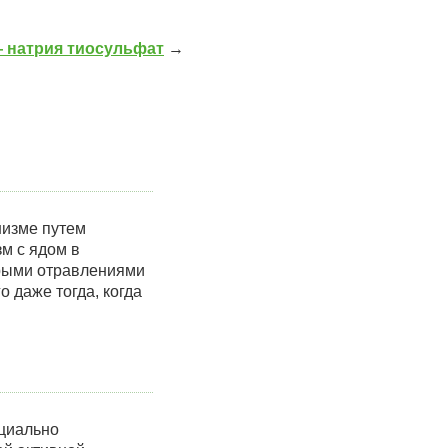
— натрия тиосульфат
→
низме путем
м с ядом в
трыми отравлениями
 даже тогда, когда
ециально