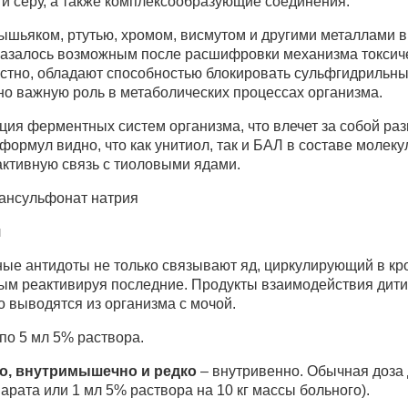
и серу, а также комплексообразующие соединения.
шьяком, ртутью, хромом, висмутом и другими металлами в
оказалось возможным после расшифровки механизма токсич
естно, обладают способностью блокировать сульфгидрильны
о важную роль в метаболических процессах организма.
ция ферментных систем организма, что влечет за собой ра
формул видно, что как унитиол, так и БАЛ в составе молек
активную связь с тиоловыми ядами.
ансульфонат натрия
л
ные антидоты не только связывают яд, циркулирующий в кро
ым реактивируя последние. Продукты взаимодействия дити
 выводятся из организма с мочой.
по 5 мл 5% раствора.
о, внутримышечно и редко
– внутривенно. Обычная доза 
парата или 1 мл 5% раствора на 10 кг массы больного).