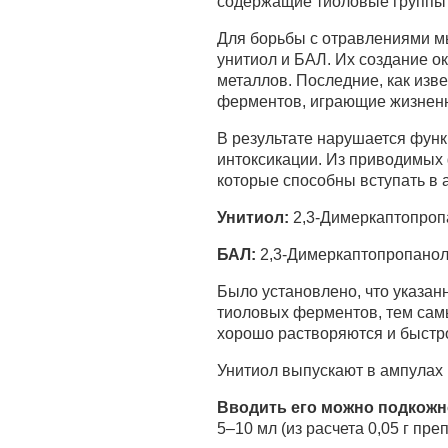
содержащие тиоловые группы 
Для борьбы с отравлениями мы
унитиол и БАЛ. Их создание 
металлов. Последние, как изв
ферментов, играющие жизненн
В результате нарушается функ
интоксикации. Из приводимых 
которые способны вступать в 
Унитиол:
2,3-Димеркаптопроп
БАЛ:
2,3-Димеркаптопропано
Было установлено, что указан
тиоловых ферментов, тем сам
хорошо растворяются и быстро
Унитиол выпускают в ампулах 
Вводить его можно подкожн
5–10 мл (из расчета 0,05 г пре