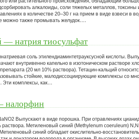
ого или растительного происхождения, обладающий больш
сорбировать алкалоиды, соли тяжелых металлов, токсины и
авлениях в количестве 20–30 г на прием в виде взвеси в в
де можно также промывать желудок….
й — натрия тиосульфат
инатриевая соль этилендиаминтетрауксусной кислоты. Выпу
начают внутривенно капельно в изотоническом растворе хл
 препарата (20 мл 10% раствора). Тетацин-кальций относит
разовывать стойкие, малодиссоциирующие комплексы со мно
. Эти комплексы, как…
— налорфин
is) NaNO2 Выпускают в виде порошка. При отравлениях циан
 раствора. Метиленовый синий (Methylenum coeruleum) N,N
Метиленовый синий обладает окислительно-восстановител
 так и донатором водорода в организме. В высоких дозах о