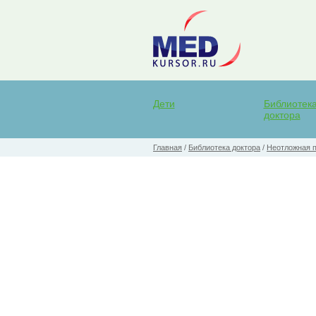
Дети
Библиотек
доктора
Главная
/
Библиотека доктора
/
Неотложная 