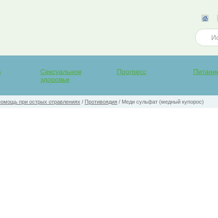
а
Сексуальное
Прогресс
Питани
здоровье
помощь при острых отравлениях
/
Противоядия
/
Меди сульфат (медный купорос)