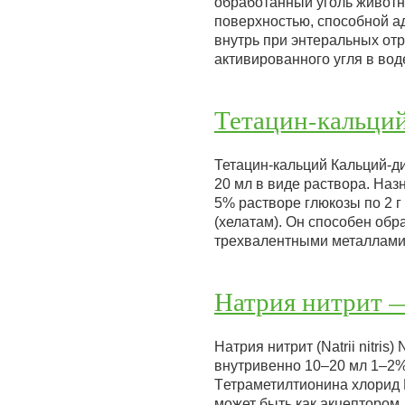
обработанный уголь животн
поверхностью, способной ад
внутрь при энтеральных отр
активированного угля в во
Тетацин-кальци
Тетацин-кальций Кальций-д
20 мл в виде раствора. Наз
5% растворе глюкозы по 2 г
(хелатам). Он способен об
трехвалентными металлами
Натрия нитрит 
Натрия нитрит (Natrii nitr
внутривенно 10–20 мл 1–2%
Tетpaметилтионинa хлорид 
может быть как акцептором,