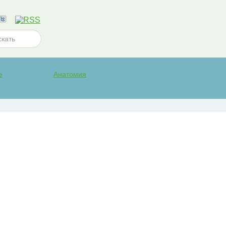
е
Анатомия