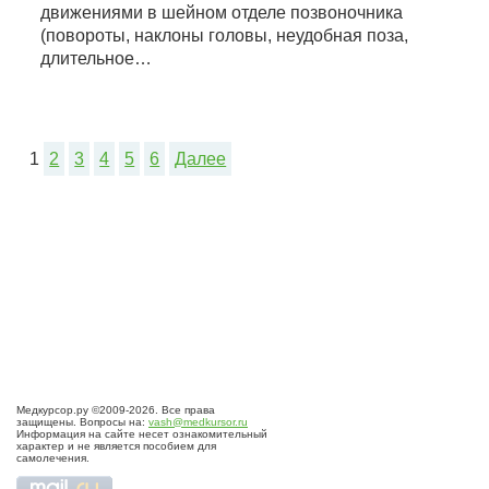
движениями в шейном отделе позвоночника
(повороты, наклоны головы, неудобная поза,
длительное…
1
2
3
4
5
6
Далее
Медкурсор.ру ©2009-2026. Все права
защищены. Вопросы на:
vash@medkursor.ru
Информация на сайте несет ознакомительный
характер и не является пособием для
самолечения.