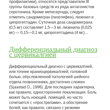
профилактики), относятся представители III
группы базовых средств из ряда антагонистов
серотонина. Кроме метисергида, следует
отметить сандомигран (пизотифен), лизенил и
ципрогептадин. Суточная доза сандомиграна
(0,5 мг) составляет 1,5—3 мг, лизенила (0,025
мг) — 0,15—0,1 мг, ципрогептадина (4 мг)…
Дифференциальный диагноз
с цервикалгией
Дифференциальный диагноз с цервикалгией,
или точнее краниоцервикалгией, головной
болью, обусловленной патологией шейного
отдела позвоночника, достаточно сложен
(Sjaastad О., 1996). Для последних характерна,
как правило, односторонняя локализация. Боль
может быть ноющей, ломящей, но часто
сочетается с «прострелами», а обострение
болей, как правило, связано с резкими